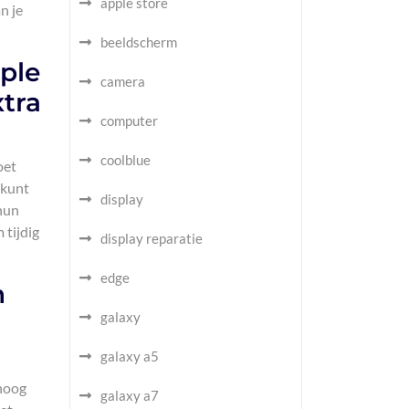
apple store
n je
beeldscherm
pple
camera
tra
computer
coolblue
oet
 kunt
display
 hun
 tijdig
display reparatie
edge
n
galaxy
galaxy a5
 hoog
galaxy a7