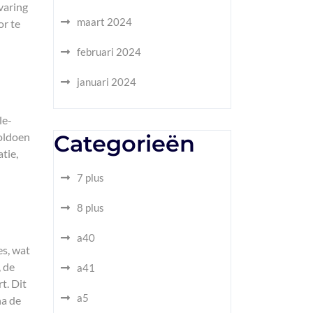
varing
maart 2024
or te
februari 2024
januari 2024
le-
voldoen
Categorieën
tie,
7 plus
8 plus
a40
es, wat
, de
a41
t. Dit
a5
na de