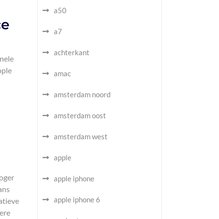
a50
ce
a7
achterkant
nele
pple
amac
amsterdam noord
amsterdam oost
amsterdam west
apple
hoger
apple iphone
ans
apple iphone 6
atieve
gere