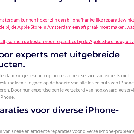
Amsterdam kunnen hoger zijn dan bij onafhankelijke reparatiewinke
atie bij de Apple Store in Amsterdam een afspraak moet maken, wat
alt, kunnen de kosten voor reparaties bij de Apple Store hoog uitv
door experts met uitgebreide
ucten.
sterdam kun je rekenen op professionele service van experts met
skundigen zijn goed op de hoogte van alle ins en outs van iPhone
oeren. Door hun expertise ben je verzekerd van hoogwaardige serv
 iPhone.
paraties voor diverse iPhone-
n van snelle en efficiënte reparaties voor diverse iPhone-problem