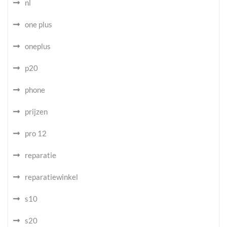
nl
one plus
oneplus
p20
phone
prijzen
pro 12
reparatie
reparatiewinkel
s10
s20