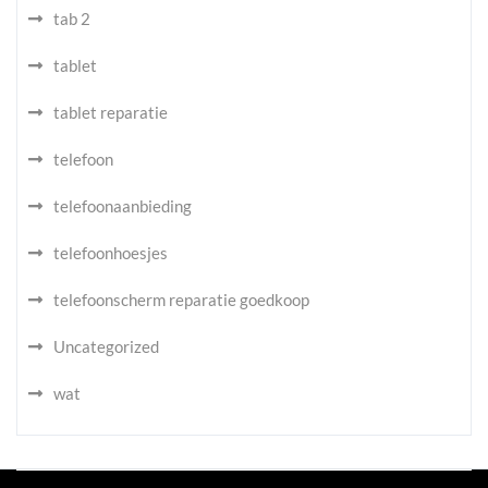
tab 2
tablet
tablet reparatie
telefoon
telefoonaanbieding
telefoonhoesjes
telefoonscherm reparatie goedkoop
Uncategorized
wat