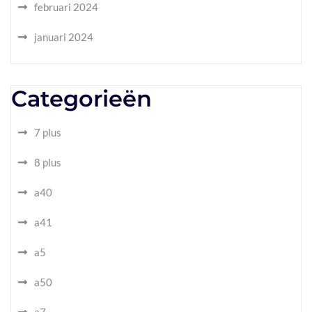
februari 2024
januari 2024
Categorieën
7 plus
8 plus
a40
a41
a5
a50