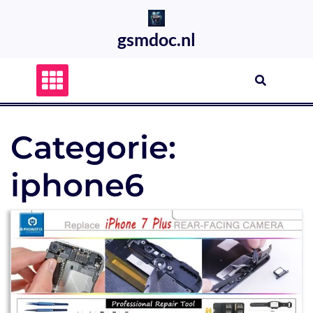
Skip
to
gsmdoc.nl
content
Categorie:
iphone6