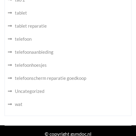
tablet
tablet reparatie
telefoon
telefoonaanbieding
telefoonhoesjes
telefoonscherm reparatie goedkoop
Uncategorized
wat
© copyright gsmdoc.nl