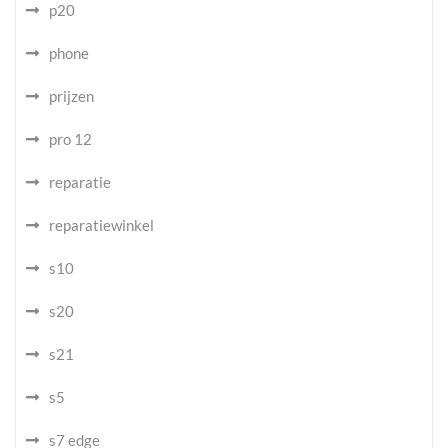
p20
phone
prijzen
pro 12
reparatie
reparatiewinkel
s10
s20
s21
s5
s7 edge