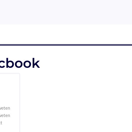
cbook
weten
weten
ct