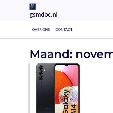
Skip
to
gsmdoc.nl
content
OVER ONS
CONTACT
Maand:
novem