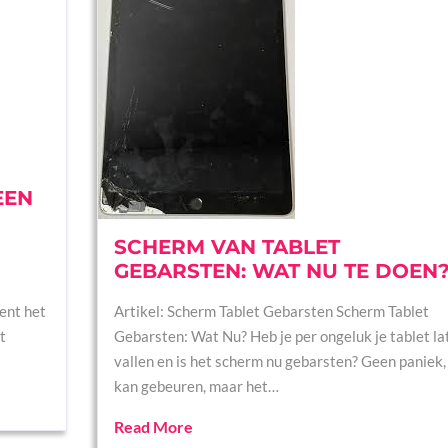
EEN
SCHERM VAN TABLET
GEBARSTEN: WAT NU TE DOEN
ent het
Artikel: Scherm Tablet Gebarsten Scherm Tablet
t
Gebarsten: Wat Nu? Heb je per ongeluk je tablet la
vallen en is het scherm nu gebarsten? Geen paniek, 
kan gebeuren, maar het…
Read More