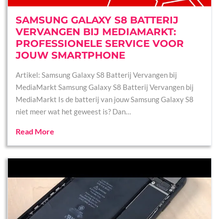
SAMSUNG GALAXY S8 BATTERIJ
VERVANGEN BIJ MEDIAMARKT:
PROFESSIONELE SERVICE VOOR
JOUW SMARTPHONE
Artikel: Samsung Galaxy S8 Batterij Vervangen bij
MediaMarkt Samsung Galaxy S8 Batterij Vervangen bij
MediaMarkt Is de batterij van jouw Samsung Galaxy S8
niet meer wat het geweest is? Dan…
Read More