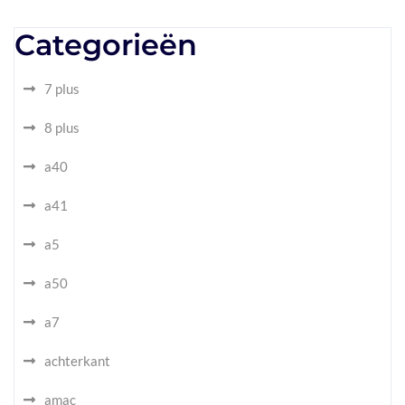
Categorieën
7 plus
8 plus
a40
a41
a5
a50
a7
achterkant
amac