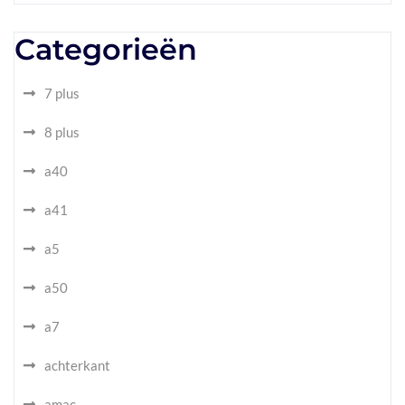
Categorieën
7 plus
8 plus
a40
a41
a5
a50
a7
achterkant
amac