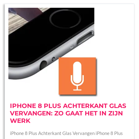
IPHONE 8 PLUS ACHTERKANT GLAS
VERVANGEN: ZO GAAT HET IN ZIJN
WERK
iPhone 8 Plus Achterkant Glas Vervangen iPhone 8 Plus