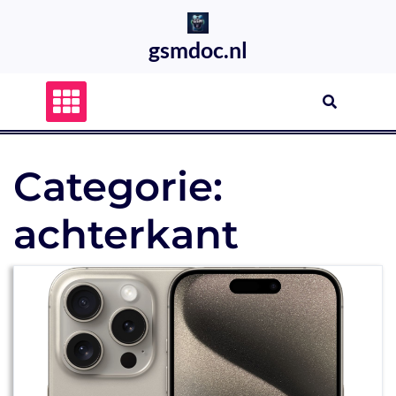
Skip
to
gsmdoc.nl
content
Categorie:
achterkant