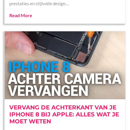
prestaties en stijlvolle design.…
Read More
VERVANG DE ACHTERKANT VAN JE
IPHONE 8 BIJ APPLE: ALLES WAT JE
MOET WETEN