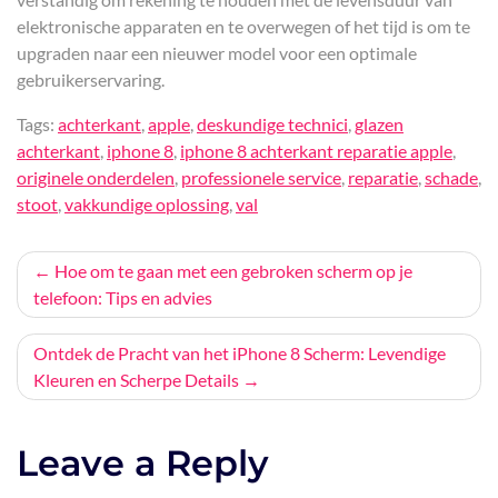
elektronische apparaten en te overwegen of het tijd is om te
upgraden naar een nieuwer model voor een optimale
gebruikerservaring.
Tags:
achterkant
,
apple
,
deskundige technici
,
glazen
achterkant
,
iphone 8
,
iphone 8 achterkant reparatie apple
,
originele onderdelen
,
professionele service
,
reparatie
,
schade
,
stoot
,
vakkundige oplossing
,
val
Bericht
Hoe om te gaan met een gebroken scherm op je
telefoon: Tips en advies
navigatie
Ontdek de Pracht van het iPhone 8 Scherm: Levendige
Kleuren en Scherpe Details
Leave a Reply