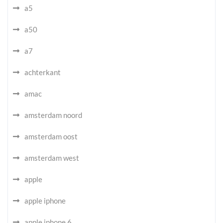
a5
a50
a7
achterkant
amac
amsterdam noord
amsterdam oost
amsterdam west
apple
apple iphone
apple iphone 6