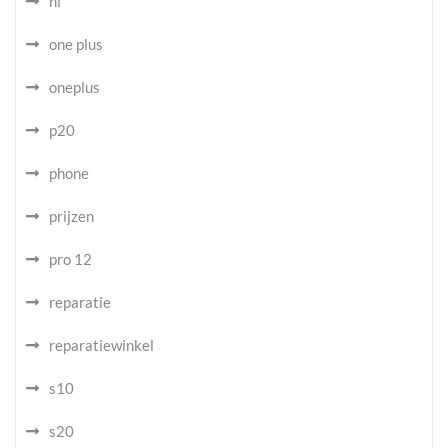
nl
one plus
oneplus
p20
phone
prijzen
pro 12
reparatie
reparatiewinkel
s10
s20