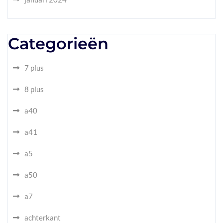
Categorieën
7 plus
8 plus
a40
a41
a5
a50
a7
achterkant