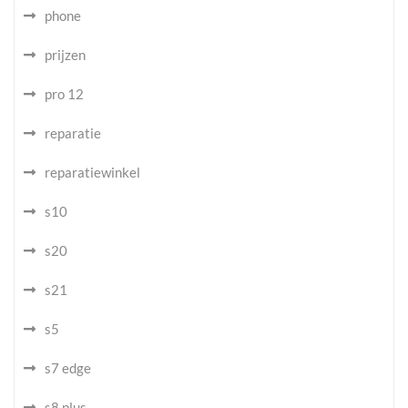
phone
prijzen
pro 12
reparatie
reparatiewinkel
s10
s20
s21
s5
s7 edge
s8 plus