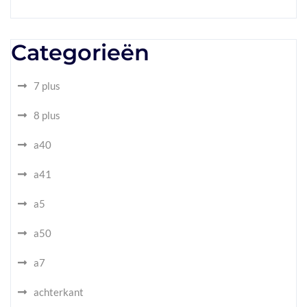
Categorieën
7 plus
8 plus
a40
a41
a5
a50
a7
achterkant