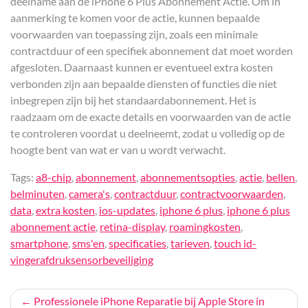
deelname aan de iPhone 6 Plus Abonnement Actie. Om in
aanmerking te komen voor de actie, kunnen bepaalde
voorwaarden van toepassing zijn, zoals een minimale
contractduur of een specifiek abonnement dat moet worden
afgesloten. Daarnaast kunnen er eventueel extra kosten
verbonden zijn aan bepaalde diensten of functies die niet
inbegrepen zijn bij het standaardabonnement. Het is
raadzaam om de exacte details en voorwaarden van de actie
te controleren voordat u deelneemt, zodat u volledig op de
hoogte bent van wat er van u wordt verwacht.
Tags:
a8-chip
,
abonnement
,
abonnementsopties
,
actie
,
bellen
,
belminuten
,
camera's
,
contractduur
,
contractvoorwaarden
,
data
,
extra kosten
,
ios-updates
,
iphone 6 plus
,
iphone 6 plus
abonnement actie
,
retina-display
,
roamingkosten
,
smartphone
,
sms'en
,
specificaties
,
tarieven
,
touch id-
vingerafdruksensorbeveiliging
Bericht
Professionele iPhone Reparatie bij Apple Store in