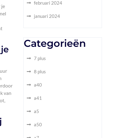
februari 2024
 je
snel
januari 2024
nt
Categorieën
je
7 plus
duur
8 plus
n
a40
ierdoor
ik van
a41
ot,
a5
j
a50
a7