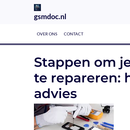
Skip
to
gsmdoc.nl
content
OVER ONS
CONTACT
Stappen om je
te repareren: 
advies