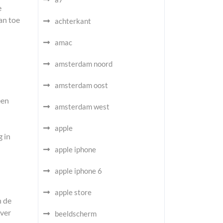
e
an toe
achterkant
amac
amsterdam noord
amsterdam oost
een
amsterdam west
apple
g in
apple iphone
apple iphone 6
apple store
n de
over
beeldscherm