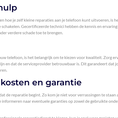
hulp
ien hoe je zelf kleine reparaties aan je telefoon kunt uitvoeren, is h
te schakelen. Gecertificeerde technici hebben de kennis en ervarin
nder verdere schade toe te brengen.
ouw telefoon, is het belangrijk om te kiezen voor kwaliteit. Zorg er
ijn en dat de serviceprovider betrouwbaar is. Dit garandeert dat 
eren.
kosten en garantie
dat de reparatie begint. Zo kom je niet voor verrassingen te staan 
e informeren naar eventuele garanties op zowel de gebruikte ond
ofessionele reparatiedienst te kiezen, kun je snel weer genieten 