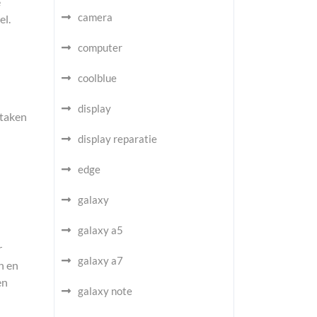
e
camera
el.
computer
coolblue
display
 taken
display reparatie
edge
galaxy
galaxy a5
r
galaxy a7
n en
en
galaxy note