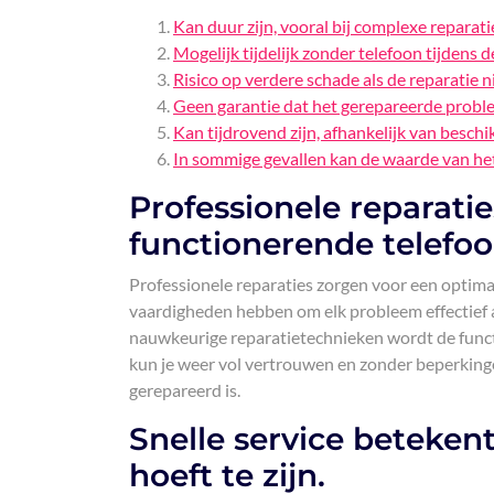
Kan duur zijn, vooral bij complexe reparati
Mogelijk tijdelijk zonder telefoon tijdens 
Risico op verdere schade als de reparatie 
Geen garantie dat het gerepareerde probl
Kan tijdrovend zijn, afhankelijk van besch
In sommige gevallen kan de waarde van het
Professionele reparati
functionerende telefoo
Professionele reparaties zorgen voor een optima
vaardigheden hebben om elk probleem effectief
nauwkeurige reparatietechnieken wordt de functi
kun je weer vol vertrouwen en zonder beperkinge
gerepareerd is.
Snelle service betekent
hoeft te zijn.