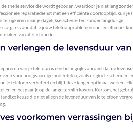
 de snelle service die wordt geboden, waardoor je niet lang zonder
fessionele reparatiedienst met een efficiënte doorlooptijd, kun je 
 terugkeren naar je dagelijkse activiteiten zonder langdurige
e zorgt ervoor dat je jouw telefoonproblemen snel en effectief ku
 maken van al zijn functies.
n verlengen de levensduur van 
repareren van je telefoon is een belangrijk voordeel dat de levens
e kiezen voor hoogwaardige onderdelen, zoals originele schermen e
 van je telefoon verbeterd en blijft deze langer optimaal werken. H
tellen en bespaar je op de lange termijn kosten. Kortom, het gebru
standige keuze die niet alleen de levensduur van je telefoon vergro
ng.
aves voorkomen verrassingen bi