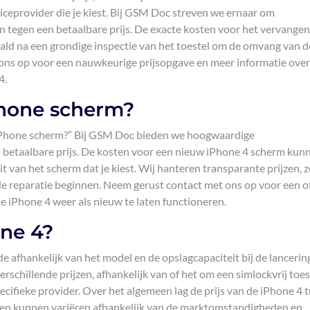
iceprovider die je kiest. Bij GSM Doc streven we ernaar om
tegen een betaalbare prijs. De exacte kosten voor het vervangen
ld na een grondige inspectie van het toestel om de omvang van d
 ons op voor een nauwkeurige prijsopgave en meer informatie ove
4.
Phone scherm?
w iPhone scherm?” Bij GSM Doc bieden we hoogwaardige
betaalbare prijs. De kosten voor een nieuw iPhone 4 scherm kun
it van het scherm dat je kiest. Wij hanteren transparante prijzen, z
de reparatie beginnen. Neem gerust contact met ons op voor een o
e iPhone 4 weer als nieuw te laten functioneren.
one 4?
e afhankelijk van het model en de opslagcapaciteit bij de lancering
schillende prijzen, afhankelijk van of het om een simlockvrij toes
ecifieke provider. Over het algemeen lag de prijs van de iPhone 4 
ijzen kunnen variëren afhankelijk van de marktomstandigheden en