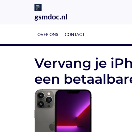
Skip
to
gsmdoc.nl
content
OVER ONS
CONTACT
Vervang je iP
een betaalbare