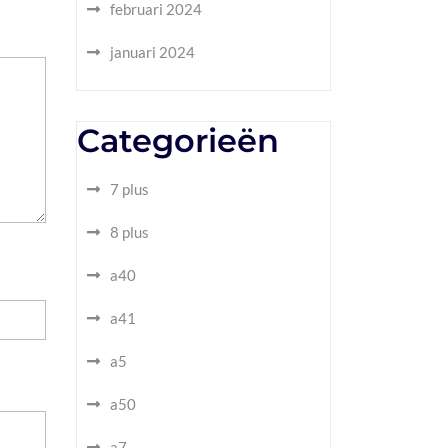
februari 2024
januari 2024
Categorieën
7 plus
8 plus
a40
a41
a5
a50
a7