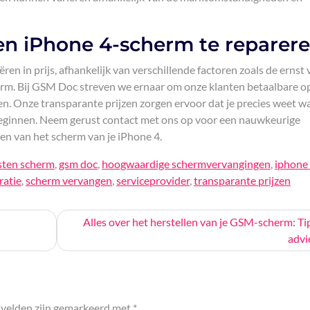
n ​​iPhone 4-scherm te reparer
en in prijs, afhankelijk van verschillende factoren zoals de ernst 
erm. Bij GSM Doc streven we ernaar om onze klanten betaalbare op
. Onze transparante prijzen zorgen ervoor dat je precies weet w
 beginnen. Neem gerust contact met ons op voor een nauwkeurige
en van het scherm van je iPhone 4.
sten scherm
,
gsm doc
,
hoogwaardige schermvervangingen
,
iphone
ratie
,
scherm vervangen
,
serviceprovider
,
transparante prijzen
Alles over het herstellen van je GSM-scherm: Ti
advi
 velden zijn gemarkeerd met
*