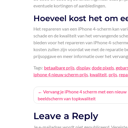
eventuele kortingen of aanbiedingen.
Hoeveel kost het om ee
Het repareren van een iPhone 4-scherm kan variër
schade en de kwaliteit van het vervangende sch
bieden voor het repareren van iPhone 4-schermen
kosten zullen zijn voordat we met de reparatie
prijsopgave en meer informatie over het vervang
Tags:
betaalbare prijs
,
display
,
dode pixels
,
gebar
iphone 4 nieuw scherm prijs
,
kwaliteit
,
prijs
,
repa
Bericht
Vervang je iPhone 4 scherm met een nieuw
beeldscherm van topkwaliteit
navigatie
Leave a Reply
Je e-mailadres wordt niet gepubliceerd.
Vereiste