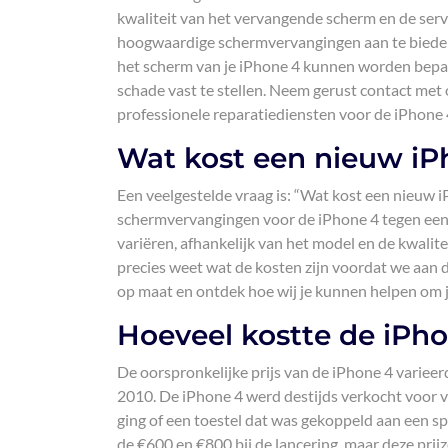
kwaliteit van het vervangende scherm en de serv
hoogwaardige schermvervangingen aan te bieden 
het scherm van je iPhone 4 kunnen worden bepaa
schade vast te stellen. Neem gerust contact met
professionele reparatiediensten voor de iPhone 
Wat kost een nieuw i
Een veelgestelde vraag is: “Wat kost een nieu
schermvervangingen voor de iPhone 4 tegen een 
variëren, afhankelijk van het model en de kwalite
precies weet wat de kosten zijn voordat we aan 
op maat en ontdek hoe wij je kunnen helpen om j
Hoeveel kostte de iPh
De oorspronkelijke prijs van de iPhone 4 varieerd
2010. De iPhone 4 werd destijds verkocht voor ver
ging of een toestel dat was gekoppeld aan een sp
de €600 en €800 bij de lancering, maar deze pr