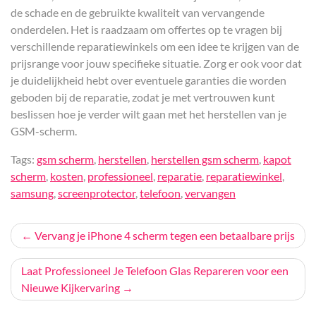
de schade en de gebruikte kwaliteit van vervangende
onderdelen. Het is raadzaam om offertes op te vragen bij
verschillende reparatiewinkels om een idee te krijgen van de
prijsrange voor jouw specifieke situatie. Zorg er ook voor dat
je duidelijkheid hebt over eventuele garanties die worden
geboden bij de reparatie, zodat je met vertrouwen kunt
beslissen hoe je verder wilt gaan met het herstellen van je
GSM-scherm.
Tags:
gsm scherm
,
herstellen
,
herstellen gsm scherm
,
kapot
scherm
,
kosten
,
professioneel
,
reparatie
,
reparatiewinkel
,
samsung
,
screenprotector
,
telefoon
,
vervangen
Bericht
Vervang je iPhone 4 scherm tegen een betaalbare prijs
navigatie
Laat Professioneel Je Telefoon Glas Repareren voor een
Nieuwe Kijkervaring