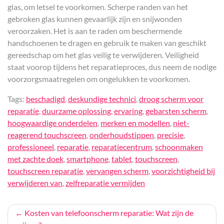
glas, om letsel te voorkomen. Scherpe randen van het
gebroken glas kunnen gevaarlijk zijn en snijwonden
veroorzaken. Het is aan te raden om beschermende
handschoenen te dragen en gebruik te maken van geschikt
gereedschap om het glas veilig te verwijderen. Veiligheid
staat voorop tijdens het reparatieproces, dus neem de nodige
voorzorgsmaatregelen om ongelukken te voorkomen.
Tags:
beschadigd
,
deskundige technici
,
droog scherm voor
reparatie
,
duurzame oplossing
,
ervaring
,
gebarsten scherm
,
hoogwaardige onderdelen
,
merken en modellen
,
niet-
reagerend touchscreen
,
onderhoudstippen
,
precisie
,
professioneel
,
reparatie
,
reparatiecentrum
,
schoonmaken
met zachte doek
,
smartphone
,
tablet
,
touchscreen
,
touchscreen reparatie
,
vervangen scherm
,
voorzichtigheid bij
verwijderen van
,
zelfreparatie vermijden
Bericht
Kosten van telefoonscherm reparatie: Wat zijn de