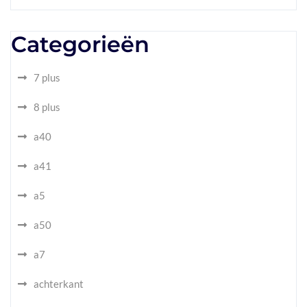
Categorieën
7 plus
8 plus
a40
a41
a5
a50
a7
achterkant