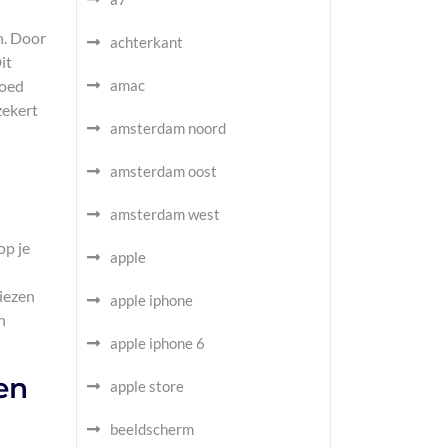
n. Door
achterkant
it
goed
amac
zekert
amsterdam noord
amsterdam oost
amsterdam west
op je
apple
iezen
apple iphone
n
apple iphone 6
en
apple store
beeldscherm