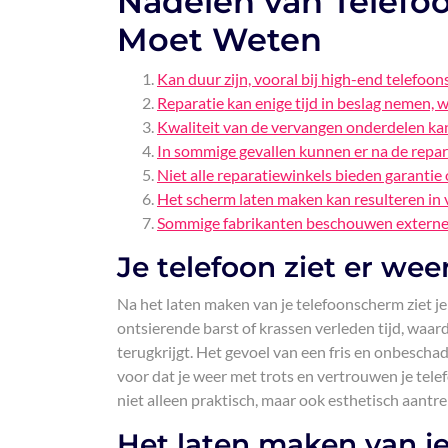
Nadelen van Telefo
Moet Weten
Kan duur zijn, vooral bij high-end telefoons
Reparatie kan enige tijd in beslag nemen, wa
Kwaliteit van de vervangen onderdelen kan
In sommige gevallen kunnen er na de repar
Niet alle reparatiewinkels bieden garanti
Het scherm laten maken kan resulteren in v
Sommige fabrikanten beschouwen externe 
Je telefoon ziet er wee
Na het laten maken van je telefoonscherm ziet je
ontsierende barst of krassen verleden tijd, waardo
terugkrijgt. Het gevoel van een fris en onbescha
voor dat je weer met trots en vertrouwen je tele
niet alleen praktisch, maar ook esthetisch aantrek
Het laten maken van j