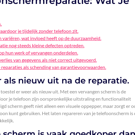
onschermreparatie: Wat Je
.
ardoor je tijdelijk zonder telefoon zit.
 variëren, wat invloed heeft op de duurzaamheid.
atie nog steeds kleine defecten optreden.
e op hun werk of vervangen onderdelen.
erlies van gegevens als niet correct uitgevoerd.
reparaties als schending van garantievoorwaarden.
r als nieuw uit na de reparatie.
 toestel er weer als nieuw uit. Met een vervangen scherm is de
or je telefoon zijn oorspronkelijke uitstraling en functionaliteit
digd scherm geeft niet alleen een visuele oppepper, maar zorgt er o
foon kunt gebruiken. Het laten repareren van je telefoonscherm is
kelijk.
e scherm is vaak goedkoper da