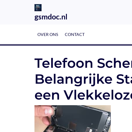
Skip
to
gsmdoc.nl
content
OVER ONS
CONTACT
Telefoon Sch
Belangrijke S
een Vlekkeloz