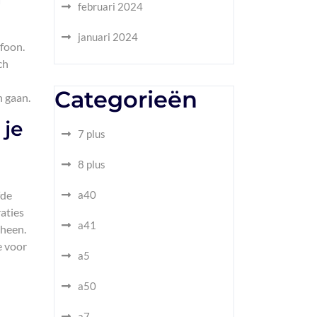
februari 2024
januari 2024
efoon.
ch
Categorieën
n gaan.
 je
7 plus
8 plus
fde
a40
aties
a41
 heen.
e voor
a5
a50
a7