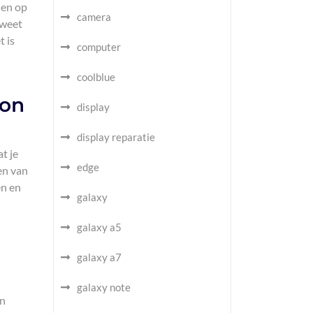
den op
camera
 weet
t is
computer
n
coolblue
oon
display
display reparatie
t je
edge
en van
en en
galaxy
galaxy a5
galaxy a7
galaxy note
en