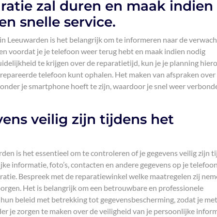
ratie zal duren en maak indien
n snelle service.
 in Leeuwarden is het belangrijk om te informeren naar de verwac
ren voordat je je telefoon weer terug hebt en maak indien nodig
delijkheid te krijgen over de reparatietijd, kun je je planning hier
erepareerde telefoon kunt ophalen. Het maken van afspraken over
g zonder je smartphone hoeft te zijn, waardoor je snel weer verbond
ns veilig zijn tijdens het
den is het essentieel om te controleren of je gegevens veilig zijn t
jke informatie, foto’s, contacten en andere gegevens op je telefoo
aratie. Bespreek met de reparatiewinkel welke maatregelen zij ne
borgen. Het is belangrijk om een betrouwbare en professionele
er hun beleid met betrekking tot gegevensbescherming, zodat je me
der je zorgen te maken over de veiligheid van je persoonlijke inform