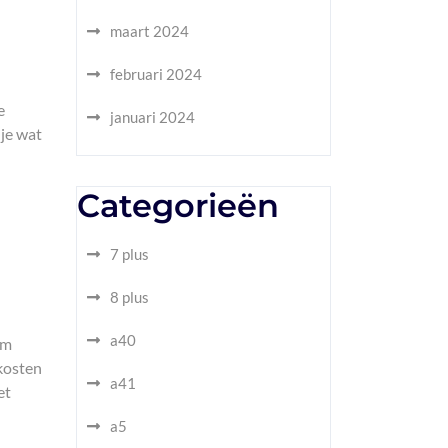
maart 2024
februari 2024
e
januari 2024
je wat
Categorieën
7 plus
8 plus
a40
om
kosten
a41
et
a5