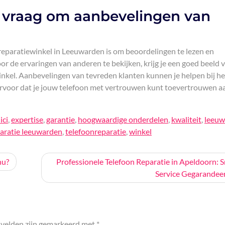
 vraag om aanbevelingen van
nreparatiewinkel in Leeuwarden is om beoordelingen te lezen en
r de ervaringen van anderen te bekijken, krijg je een goed beeld 
nkel. Aanbevelingen van tevreden klanten kunnen je helpen bij he
voor dat je jouw telefoon met vertrouwen kunt toevertrouwen a
ici
,
expertise
,
garantie
,
hoogwaardige onderdelen
,
kwaliteit
,
leeuw
paratie leeuwarden
,
telefoonreparatie
,
winkel
nu?
Professionele Telefoon Reparatie in Apeldoorn: S
Service Gegarandee
 velden zijn gemarkeerd met
*