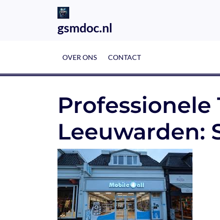
Skip
to
gsmdoc.nl
content
OVER ONS
CONTACT
Professionele 
Leeuwarden: S