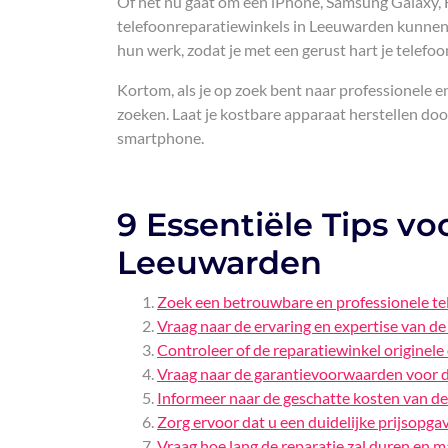
Of het nu gaat om een iPhone, Samsung Galaxy,
telefoonreparatiewinkels in Leeuwarden kunnen 
hun werk, zodat je met een gerust hart je tele
Kortom, als je op zoek bent naar professionele e
zoeken. Laat je kostbare apparaat herstellen doo
smartphone.
9 Essentiële Tips vo
Leeuwarden
Zoek een betrouwbare en professionele te
Vraag naar de ervaring en expertise van de
Controleer of de reparatiewinkel originele
Vraag naar de garantievoorwaarden voor d
Informeer naar de geschatte kosten van de 
Zorg ervoor dat u een duidelijke prijsopga
Vraag hoe lang de reparatie zal duren en m