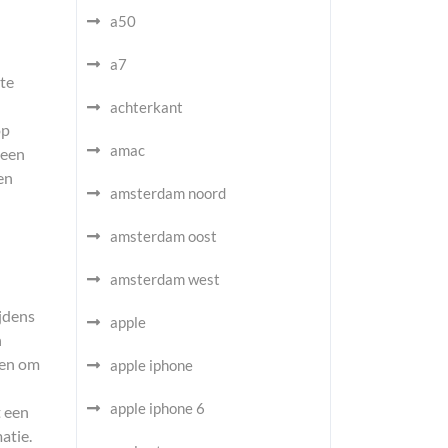
a50
a7
hte
achterkant
op
amac
 een
en
amsterdam noord
amsterdam oost
amsterdam west
ijdens
apple
n
men om
apple iphone
apple iphone 6
t een
atie.