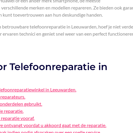
 Huawei of een ander merk smartphone, de meeste
verschillende merken en modellen repareren. Ze bieden ook gara
foon kunt toevertrouwen aan hun deskundige handen.
n betrouwbare telefoonreparatie in Leeuwarden, hoef je niet verde
r ervaren technici en geniet snel weer van een perfect functioner
or Telefoonreparatie in
lefoonreparatiewinkel in Leeuwarden.
 reparateurs.
 onderdelen gebruikt.
e reparatie.
reparatie vooraf.
ve ontvangt voordat u akkoord gaat met de reparatie.
aak indien nodig afspraken over een snelle service.