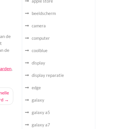
apple store
beeldscherm
camera
van de
computer
t
an de
coolblue
display
arden
,
display reparatie
edge
nelle
rd
galaxy
galaxy a5
galaxy a7