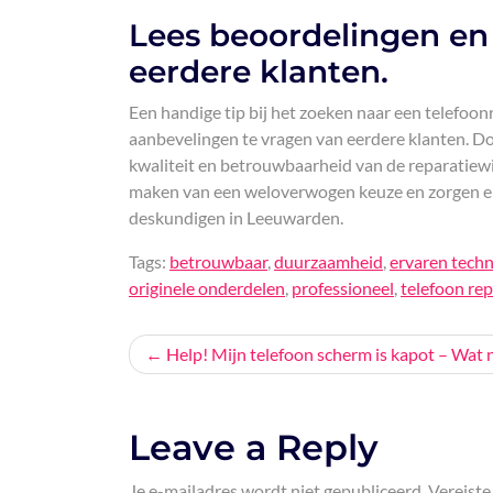
Lees beoordelingen en
eerdere klanten.
Een handige tip bij het zoeken naar een telefoo
aanbevelingen te vragen van eerdere klanten. Doo
kwaliteit en betrouwbaarheid van de reparatiewi
maken van een weloverwogen keuze en zorgen er
deskundigen in Leeuwarden.
Tags:
betrouwbaar
,
duurzaamheid
,
ervaren techn
originele onderdelen
,
professioneel
,
telefoon re
Bericht
Help! Mijn telefoon scherm is kapot – Wat 
navigatie
Leave a Reply
Je e-mailadres wordt niet gepubliceerd.
Vereiste