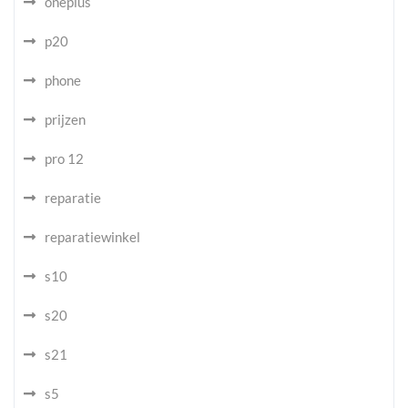
oneplus
p20
phone
prijzen
pro 12
reparatie
reparatiewinkel
s10
s20
s21
s5