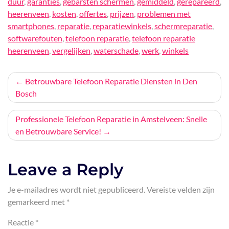
duur
,
garanties
,
gebarsten schermen
,
gemiddeld
,
gerepareerd
,
heerenveen
,
kosten
,
offertes
,
prijzen
,
problemen met
smartphones
,
reparatie
,
reparatiewinkels
,
schermreparatie
,
softwarefouten
,
telefoon reparatie
,
telefoon reparatie
heerenveen
,
vergelijken
,
waterschade
,
werk
,
winkels
Bericht
Betrouwbare Telefoon Reparatie Diensten in Den
Bosch
navigatie
Professionele Telefoon Reparatie in Amstelveen: Snelle
en Betrouwbare Service!
Leave a Reply
Je e-mailadres wordt niet gepubliceerd.
Vereiste velden zijn
gemarkeerd met
*
Reactie
*