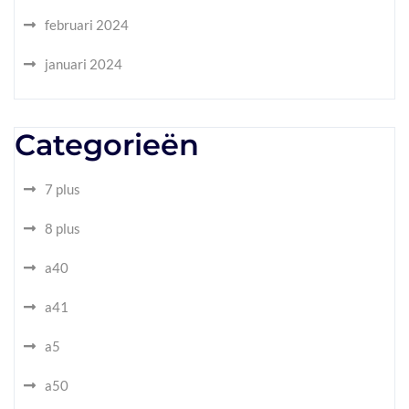
februari 2024
januari 2024
Categorieën
7 plus
8 plus
a40
a41
a5
a50