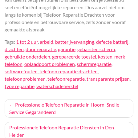
snel en efficiënt mogelijk te repareren. Dus aarzel niet om
langs te komen bij Telefoon Reparatie Drachten voor
professionele en betrouwbare service, zelfs zonder vooraf
gemaakte afspraak.
Tags:
1 tot 2 uur
,
arbeid
,
batterijvervanging
,
defecte batterij
,
drachten
,
duur reparatie
,
garantie
,
gebarsten scherm
,
gebruikte onderdelen
,
gerepareerde toestel
,
kosten
,
merk
telefoon
,
oplaadpoort problemen
,
schermreparatie
,
softwarefouten
,
telefoon reparatie drachten
,
telefoonproblemen
,
telefoonreparatie
,
transparante prijzen
,
type reparatie
,
waterschadeherstel
Bericht
Professionele Telefoon Reparatie in Hoorn: Snelle
Service Gegarandeerd
navigatie
Professionele Telefoon Reparatie Diensten in Den
Helder