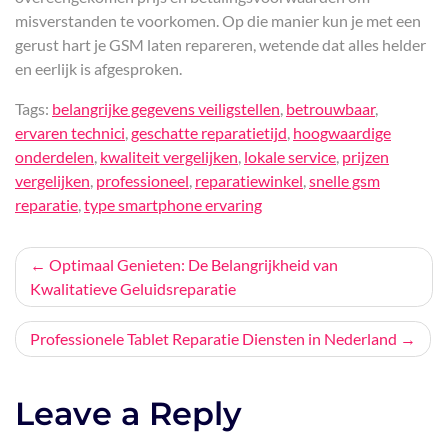
misverstanden te voorkomen. Op die manier kun je met een
gerust hart je GSM laten repareren, wetende dat alles helder
en eerlijk is afgesproken.
Tags:
belangrijke gegevens veiligstellen
,
betrouwbaar
,
ervaren technici
,
geschatte reparatietijd
,
hoogwaardige
onderdelen
,
kwaliteit vergelijken
,
lokale service
,
prijzen
vergelijken
,
professioneel
,
reparatiewinkel
,
snelle gsm
reparatie
,
type smartphone ervaring
Bericht
Optimaal Genieten: De Belangrijkheid van
Kwalitatieve Geluidsreparatie
navigatie
Professionele Tablet Reparatie Diensten in Nederland
Leave a Reply