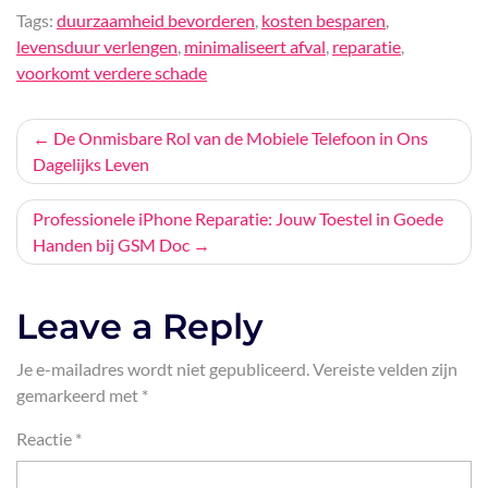
Tags:
duurzaamheid bevorderen
,
kosten besparen
,
levensduur verlengen
,
minimaliseert afval
,
reparatie
,
voorkomt verdere schade
Bericht
De Onmisbare Rol van de Mobiele Telefoon in Ons
Dagelijks Leven
navigatie
Professionele iPhone Reparatie: Jouw Toestel in Goede
Handen bij GSM Doc
Leave a Reply
Je e-mailadres wordt niet gepubliceerd.
Vereiste velden zijn
gemarkeerd met
*
Reactie
*