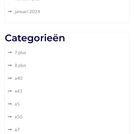
januari 2024
Categorieën
7 plus
8 plus
a40
a41
a5
a50
a7