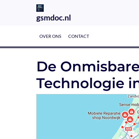
Skip
to
gsmdoc.nl
content
OVER ONS
CONTACT
De Onmisbare
Technologie i