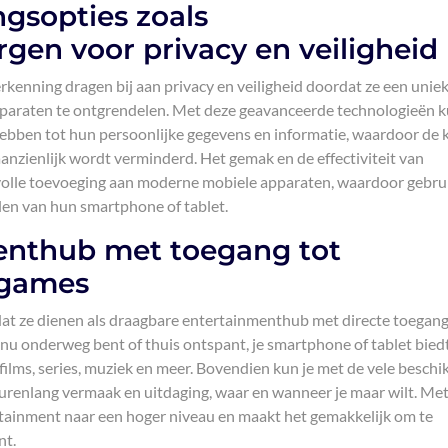
ngsopties zoals
gen voor privacy en veiligheid
rkenning dragen bij aan privacy en veiligheid doordat ze een unie
paraten te ontgrendelen. Met deze geavanceerde technologieën 
g hebben tot hun persoonlijke gegevens en informatie, waardoor de 
nzienlijk wordt verminderd. Het gemak en de effectiviteit van
volle toevoeging aan moderne mobiele apparaten, waardoor gebru
en van hun smartphone of tablet.
enthub met toegang tot
 games
dat ze dienen als draagbare entertainmenthub met directe toegang
 nu onderweg bent of thuis ontspant, je smartphone of tablet bied
ilms, series, muziek en meer. Bovendien kun je met de vele beschi
urenlang vermaak en uitdaging, waar en wanneer je maar wilt. Me
rtainment naar een hoger niveau en maakt het gemakkelijk om te
nt.