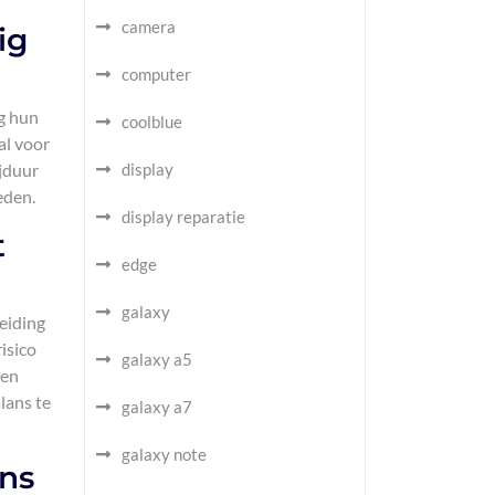
camera
ig
computer
g hun
coolblue
al voor
jduur
display
eden.
display reparatie
t
edge
galaxy
eiding
isico
galaxy a5
 en
lans te
galaxy a7
galaxy note
ens