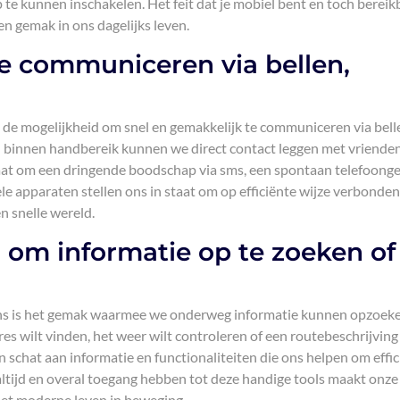
p te kunnen inschakelen. Het feit dat je mobiel bent en toch bereik
 en gemak in ons dagelijks leven.
te communiceren via bellen,
 de mogelijkheid om snel en gemakkelijk te communiceren via bell
n binnen handbereik kunnen we direct contact leggen met vrienden
u gaat om een dringende boodschap via sms, een spontaan telefoong
le apparaten stellen ons in staat om op efficiënte wijze verbonden
n snelle wereld.
om informatie op te zoeken of
ons is het gemak waarmee we onderweg informatie kunnen opzoeke
res wilt vinden, het weer wilt controleren of een routebeschrijving
 schat aan informatie en functionaliteiten die ons helpen om effic
e altijd en overal toegang hebben tot deze handige tools maakt onze
et moderne leven in beweging.