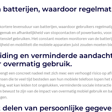
 batterijen, waardoor regelmat
kortere levensduur van batterijen, waardoor gebruikers regelmati
ongemak en afhankelijkheid van stopcontacten of powerbanks, voor
ntensief gebruiken. Het constant moeten monitoren van de batteri
ijheid en mobiliteit die mobiele apparaten juist zouden moeten bi
leiding en verminderde aandach
 overmatig gebruik.
ngt een concreet nadeel met zich mee: een verhoogd risico op afl
n die te veel tijd besteden aan hun mobiele telefoon lopen het r
ng, wat kan leiden tot ongelukken, verminderde sociale interactie
m bewust te zijn van de impact van overmatig mobiel gebruik en ba
ngen.
et delen van persoonlijke gegev