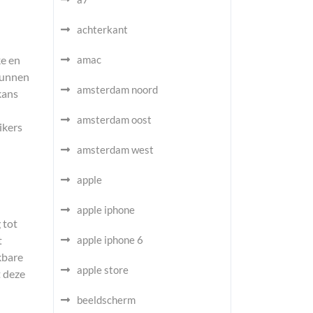
achterkant
ke en
amac
kunnen
amsterdam noord
kans
amsterdam oost
ikers
amsterdam west
apple
apple iphone
 tot
t
apple iphone 6
kbare
apple store
t deze
beeldscherm