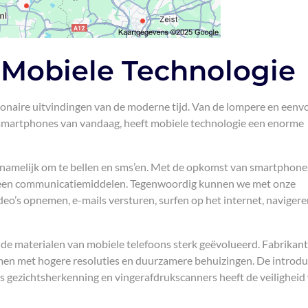
 Mobiele Technologie
ionaire uitvindingen van de moderne tijd. Van de lompere en eenv
e smartphones van vandaag, heeft mobiele technologie een enorme
rnamelijk om te bellen en sms’en. Met de opkomst van smartphone
lleen communicatiemiddelen. Tegenwoordig kunnen we met onze
deo’s opnemen, e-mails versturen, surfen op het internet, naviger
n de materialen van mobiele telefoons sterk geëvolueerd. Fabrikan
men met hogere resoluties en duurzamere behuizingen. De introdu
s gezichtsherkenning en vingerafdrukscanners heeft de veiligheid