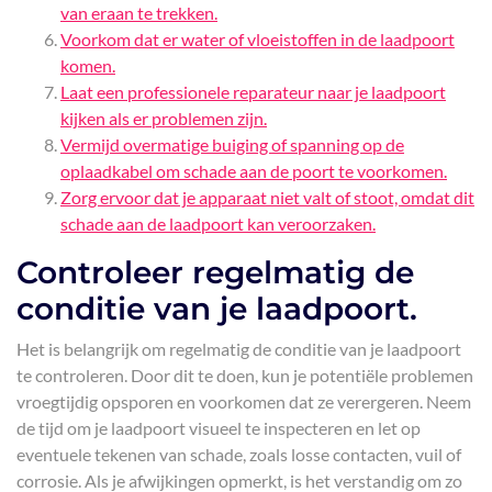
van eraan te trekken.
Voorkom dat er water of vloeistoffen in de laadpoort
komen.
Laat een professionele reparateur naar je laadpoort
kijken als er problemen zijn.
Vermijd overmatige buiging of spanning op de
oplaadkabel om schade aan de poort te voorkomen.
Zorg ervoor dat je apparaat niet valt of stoot, omdat dit
schade aan de laadpoort kan veroorzaken.
Controleer regelmatig de
conditie van je laadpoort.
Het is belangrijk om regelmatig de conditie van je laadpoort
te controleren. Door dit te doen, kun je potentiële problemen
vroegtijdig opsporen en voorkomen dat ze verergeren. Neem
de tijd om je laadpoort visueel te inspecteren en let op
eventuele tekenen van schade, zoals losse contacten, vuil of
corrosie. Als je afwijkingen opmerkt, is het verstandig om zo