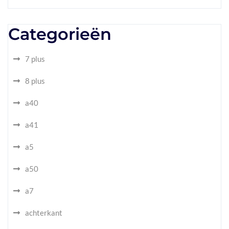
Categorieën
7 plus
8 plus
a40
a41
a5
a50
a7
achterkant