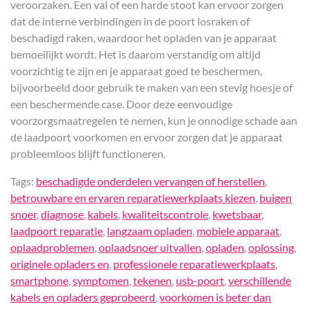
veroorzaken. Een val of een harde stoot kan ervoor zorgen
dat de interne verbindingen in de poort losraken of
beschadigd raken, waardoor het opladen van je apparaat
bemoeilijkt wordt. Het is daarom verstandig om altijd
voorzichtig te zijn en je apparaat goed te beschermen,
bijvoorbeeld door gebruik te maken van een stevig hoesje of
een beschermende case. Door deze eenvoudige
voorzorgsmaatregelen te nemen, kun je onnodige schade aan
de laadpoort voorkomen en ervoor zorgen dat je apparaat
probleemloos blijft functioneren.
Tags:
beschadigde onderdelen vervangen of herstellen
,
betrouwbare en ervaren reparatiewerkplaats kiezen
,
buigen
snoer
,
diagnose
,
kabels
,
kwaliteitscontrole
,
kwetsbaar
,
laadpoort reparatie
,
langzaam opladen
,
mobiele apparaat
,
oplaadproblemen
,
oplaadsnoer uitvallen
,
opladen
,
oplossing
,
originele opladers en
,
professionele reparatiewerkplaats
,
smartphone
,
symptomen
,
tekenen
,
usb-poort
,
verschillende
kabels en opladers geprobeerd
,
voorkomen is beter dan