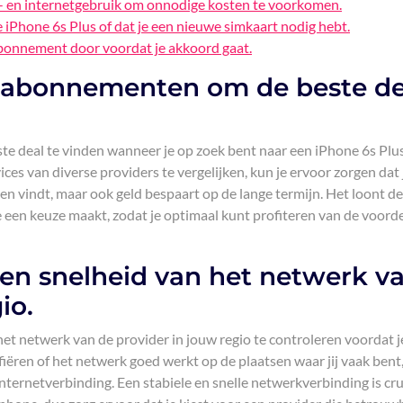
l- en internetgebruik om onnodige kosten te voorkomen.
e iPhone 6s Plus of dat je een nieuwe simkaart nodig hebt.
abonnement door voordat je akkoord gaat.
de abonnementen om de beste de
te deal te vinden wanneer je op zoek bent naar een iPhone 6s Plu
es van diverse providers te vergelijken, kun je ervoor zorgen dat 
n vindt, maar ook geld bespaart op de lange termijn. Het loont de
 een keuze maakt, zodat je optimaal kunt profiteren van de voord
 en snelheid van het netwerk v
io.
het netwerk van de provider in jouw regio te controleren voordat j
iëren of het netwerk goed werkt op de plaatsen waar jij vaak bent
ternetverbinding. Een stabiele en snelle netwerkverbinding is cru