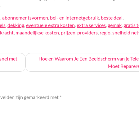
.
t
,
abonnementsvormen
,
bel- en internetgebruik
,
beste deal
,
els
,
dekking
,
eventuele extra kosten
,
extra services
,
gemak
,
gratis 
kracht
,
maandelijkse kosten
,
prijzen
,
providers
,
regio
,
snelheid ne
snel met
Hoe en Waarom Je Een Beeldscherm van je Tel
Moet Reparer
 velden zijn gemarkeerd met
*