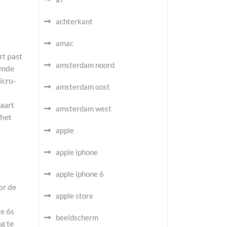
achterkant
amac
rt past
amsterdam noord
aamde
icro-
amsterdam oost
aart
amsterdam west
 het
apple
t
apple iphone
apple iphone 6
or de
apple store
ne 6s
beeldscherm
g te