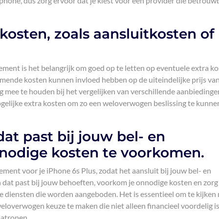
phone, dus zorg ervoor dat je kiest voor een provider die betrouw
kosten, zoals aansluitkosten of
ment is het belangrijk om goed op te letten op eventuele extra ko
omende kosten kunnen invloed hebben op de uiteindelijke prijs van
g mee te houden bij het vergelijken van verschillende aanbiedinge
mogelijke extra kosten om zo een weloverwogen beslissing te kunne
t past bij jouw bel- en
nodige kosten te voorkomen.
ment voor je iPhone 6s Plus, zodat het aansluit bij jouw bel- en
dat past bij jouw behoeften, voorkom je onnodige kosten en zorg 
e diensten die worden aangeboden. Het is essentieel om te kijken
loverwogen keuze te maken die niet alleen financieel voordelig i
patronen.