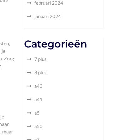
bare
februari 2024
januari 2024
Categorieën
sten,
 je
n. Zorg
7 plus
n
8 plus
a40
a41
a5
je
 naar
a50
s, maar
a7