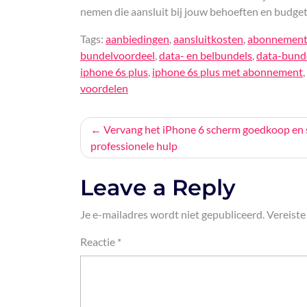
nemen die aansluit bij jouw behoeften en budget
Tags:
aanbiedingen
,
aansluitkosten
,
abonnemen
bundelvoordeel
,
data- en belbundels
,
data-bund
iphone 6s plus
,
iphone 6s plus met abonnement
,
voordelen
Bericht
Vervang het iPhone 6 scherm goedkoop en 
professionele hulp
navigatie
Leave a Reply
Je e-mailadres wordt niet gepubliceerd.
Vereiste
Reactie
*