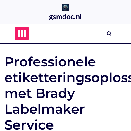
Skip
to
gsmdoc.nl
content
Professionele
etiketteringsoplo
met Brady
Labelmaker
Service