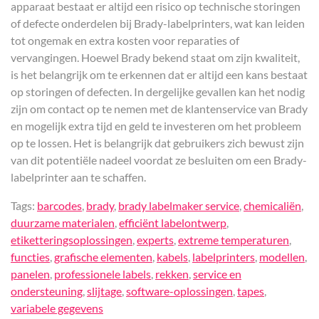
apparaat bestaat er altijd een risico op technische storingen
of defecte onderdelen bij Brady-labelprinters, wat kan leiden
tot ongemak en extra kosten voor reparaties of
vervangingen. Hoewel Brady bekend staat om zijn kwaliteit,
is het belangrijk om te erkennen dat er altijd een kans bestaat
op storingen of defecten. In dergelijke gevallen kan het nodig
zijn om contact op te nemen met de klantenservice van Brady
en mogelijk extra tijd en geld te investeren om het probleem
op te lossen. Het is belangrijk dat gebruikers zich bewust zijn
van dit potentiële nadeel voordat ze besluiten om een Brady-
labelprinter aan te schaffen.
Tags:
barcodes
,
brady
,
brady labelmaker service
,
chemicaliën
,
duurzame materialen
,
efficiënt labelontwerp
,
etiketteringsoplossingen
,
experts
,
extreme temperaturen
,
functies
,
grafische elementen
,
kabels
,
labelprinters
,
modellen
,
panelen
,
professionele labels
,
rekken
,
service en
ondersteuning
,
slijtage
,
software-oplossingen
,
tapes
,
variabele gegevens