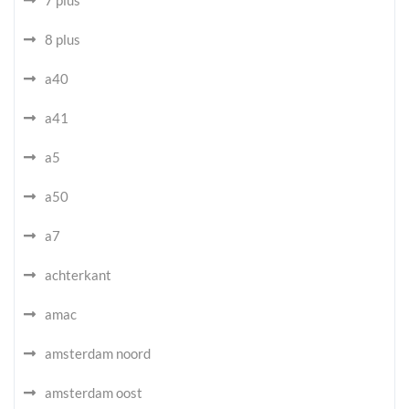
7 plus
8 plus
a40
a41
a5
a50
a7
achterkant
amac
amsterdam noord
amsterdam oost