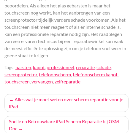
beoordelen. Als alleen het glas gebarsten is maar het
touchscreen nog werkt, kan het aanbrengen van een
screenprotector tijdelijk verdere schade voorkomen. Als het
touchscreen niet meer reageert of als er interne schade is,
kan een professionele reparatie nodig zijn. Het raadplegen
van een ervaren technicus bij een reparatiewinkel kan vaak
de meest efficiënte oplossing zijn om je telefoon snel weer in
goede staat te krijgen.
Tags:
barsten
,
kapot
,
professioneel
,
reparatie
,
schade
,
screenprotector
,
telefoonscherm
,
telefoonscherm kapot
,
touchscreen
,
vervangen
,
zelfreparatie
Bericht
Alles wat je moet weten over scherm reparatie voor je
iPad
navigatie
Snelle en Betrouwbare iPad Scherm Reparatie bij GSM
Doc