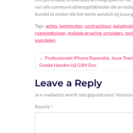
van alle communicatiemogelijkheden die je nodig
bundel te vinden die het beste aansluit bij jouw 
Tags:
acties
,
belminuten
,
contractduur
,
datalimie
roamingkosten
,
mobiele ervaring
,
providers
,
rev
voordelen
Bericht
Professionele iPhone Reparatie: Jouw Toest
Goede Handen bij GSM Doc
navigatie
Leave a Reply
Je e-mailadres wordt niet gepubliceerd.
Vereiste
Reactie
*