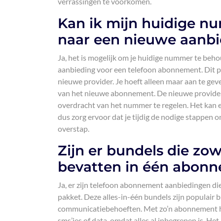
verrassingen te voorkomen.
Kan ik mijn huidige n
naar een nieuwe aanbi
Ja, het is mogelijk om je huidige nummer te be
aanbieding voor een telefoon abonnement. Dit 
nieuwe provider. Je hoeft alleen maar aan te ge
van het nieuwe abonnement. De nieuwe provider
overdracht van het nummer te regelen. Het kan
dus zorg ervoor dat je tijdig de nodige stappe
overstap.
Zijn er bundels die zow
bevatten in één abon
Ja, er zijn telefoon abonnement aanbiedingen di
pakket. Deze alles-in-één bundels zijn populair
communicatiebehoeften. Met zo’n abonnement ho
sms’jes of data, omdat alles al inbegrepen is. H