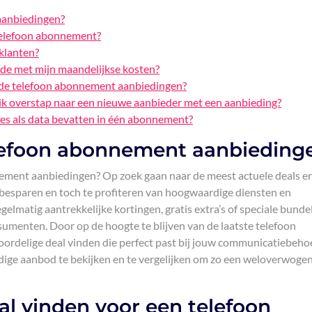
aanbiedingen?
 telefoon abonnement?
 klanten?
ode met mijn maandelijkse kosten?
lde telefoon abonnement aanbiedingen?
ik overstap naar een nieuwe aanbieder met een aanbieding?
jes als data bevatten in één abonnement?
elefoon abonnement aanbieding
ement aanbiedingen? Op zoek gaan naar de meest actuele deals e
 besparen en toch te profiteren van hoogwaardige diensten en
elmatig aantrekkelijke kortingen, gratis extra’s of speciale bunde
sumenten. Door op de hoogte te blijven van de laatste telefoon
ordelige deal vinden die perfect past bij jouw communicatiebeho
idige aanbod te bekijken en te vergelijken om zo een weloverwoge
al vinden voor een telefoon