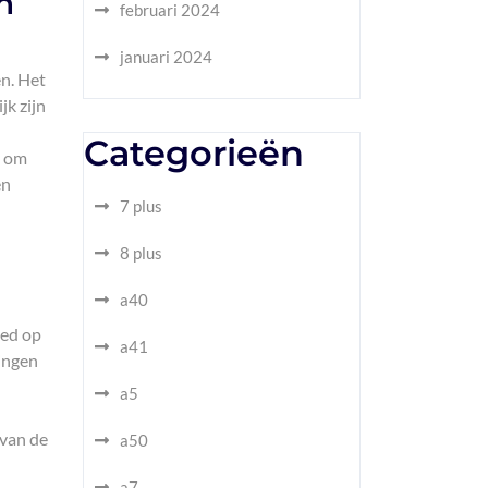
n
februari 2024
januari 2024
n. Het
jk zijn
Categorieën
m om
en
7 plus
8 plus
a40
oed op
a41
dingen
a5
 van de
a50
a7