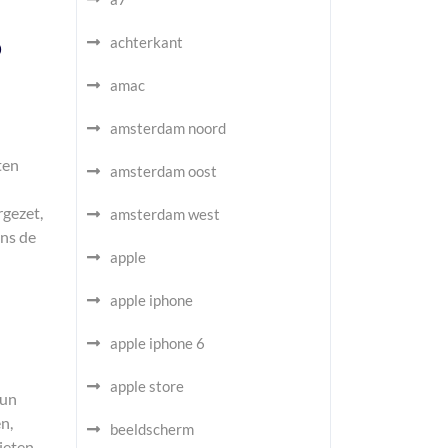
p
achterkant
amac
amsterdam noord
ten
amsterdam oost
gezet,
amsterdam west
ens de
apple
apple iphone
apple iphone 6
apple store
hun
n,
beeldscherm
nieten