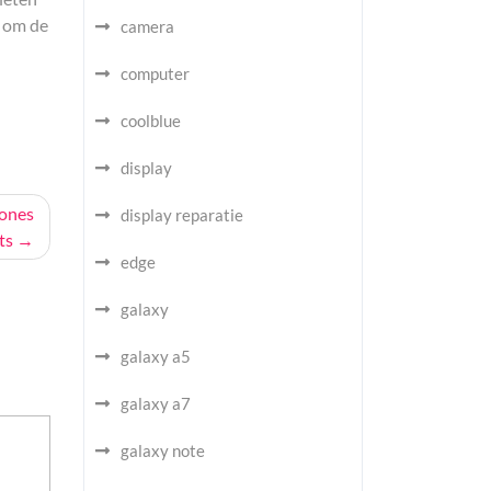
n om de
camera
computer
coolblue
display
hones
display reparatie
ts
edge
galaxy
galaxy a5
galaxy a7
galaxy note