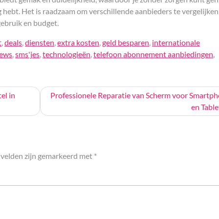
 hebt. Het is raadzaam om verschillende aanbieders te vergelijke
gebruik en budget.
t
,
deals
,
diensten
,
extra kosten
,
geld besparen
,
internationale
iews
,
sms'jes
,
technologieën
,
telefoon abonnement aanbiedingen
,
el in
Professionele Reparatie van Scherm voor Smartp
en Table
 velden zijn gemarkeerd met
*