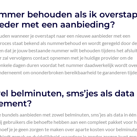
ummer behouden als ik oversta
eder met een aanbieding?
houden wanneer je overstapt naar een nieuwe aanbieder met een
proces staat bekend als nummerbehoud en wordt geregeld door de
ven dat je jouw bestaande nummer wilt behouden tijdens het afslui
 zal vervolgens contact opnemen met je huidige provider om de
 enkele dagen duren voordat het nummer daadwerkelijk wordt over
n onderneemt om ononderbroken bereikbaarheid te garanderen tijd
el belminuten, sms’jes als data
nement?
e bundels aanbieden met zowel belminuten, sms’jes als data in één
 bij gebruikers die behoefte hebben aan een compleet pakket voor 
ef je je geen zorgen te maken over aparte kosten voor belminute
et biedt gemak en duidelijkheid, waardoor je zonder zorgen kunt ge