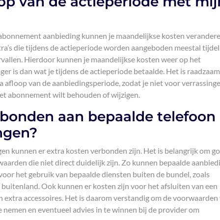
op van de actieperiode met mij
n abonnement aanbieding kunnen je maandelijkse kosten verandere
tra’s die tijdens de actieperiode worden aangeboden meestal tijdeli
vallen. Hierdoor kunnen je maandelijkse kosten weer op het
ger is dan wat je tijdens de actieperiode betaalde. Het is raadzaa
na afloop van de aanbiedingsperiode, zodat je niet voor verrassing
 het abonnement wilt behouden of wijzigen.
erbonden aan bepaalde telefoon
ngen?
en kunnen er extra kosten verbonden zijn. Het is belangrijk om g
waarden die niet direct duidelijk zijn. Zo kunnen bepaalde aanbie
oor het gebruik van bepaalde diensten buiten de bundel, zoals
 buitenland. Ook kunnen er kosten zijn voor het afsluiten van een
n extra accessoires. Het is daarom verstandig om de voorwaarden
nemen en eventueel advies in te winnen bij de provider om