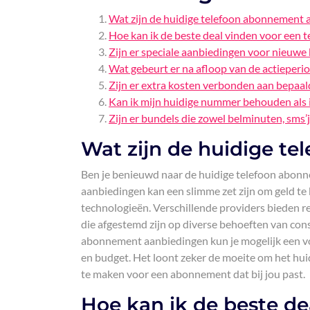
Wat zijn de huidige telefoon abonnement 
Hoe kan ik de beste deal vinden voor een
Zijn er speciale aanbiedingen voor nieuwe
Wat gebeurt er na afloop van de actieperi
Zijn er extra kosten verbonden aan bepaa
Kan ik mijn huidige nummer behouden als 
Zijn er bundels die zowel belminuten, sms’
Wat zijn de huidige t
Ben je benieuwd naar de huidige telefoon abonn
aanbiedingen kan een slimme zet zijn om geld te
technologieën. Verschillende providers bieden reg
die afgestemd zijn op diverse behoeften van con
abonnement aanbiedingen kun je mogelijk een vo
en budget. Het loont zeker de moeite om het hu
te maken voor een abonnement dat bij jou past.
Hoe kan ik de beste de