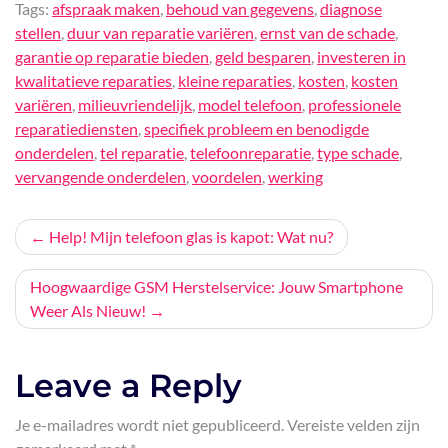
Tags:
afspraak maken
,
behoud van gegevens
,
diagnose
stellen
,
duur van reparatie variëren
,
ernst van de schade
,
garantie op reparatie bieden
,
geld besparen
,
investeren in
kwalitatieve reparaties
,
kleine reparaties
,
kosten
,
kosten
variëren
,
milieuvriendelijk
,
model telefoon
,
professionele
reparatiediensten
,
specifiek probleem en benodigde
onderdelen
,
tel reparatie
,
telefoonreparatie
,
type schade
,
vervangende onderdelen
,
voordelen
,
werking
Bericht
Help! Mijn telefoon glas is kapot: Wat nu?
navigatie
Hoogwaardige GSM Herstelservice: Jouw Smartphone
Weer Als Nieuw!
Leave a Reply
Je e-mailadres wordt niet gepubliceerd.
Vereiste velden zijn