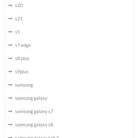
s20
s21
s5
s7 edge
s8 plus
s9plus
samsung
samsung galaxy
samsung galaxy s7
samsung galaxy s8
samsung galaxy tab 2