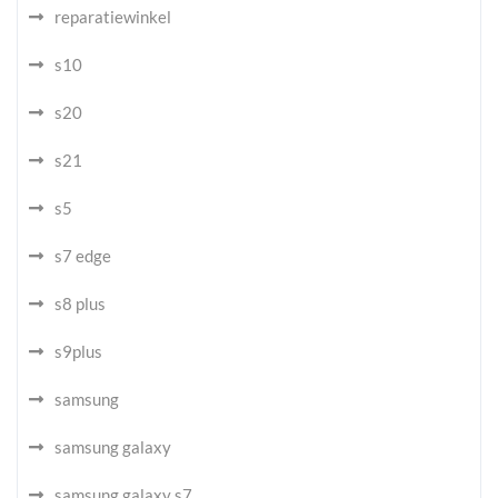
reparatiewinkel
s10
s20
s21
s5
s7 edge
s8 plus
s9plus
samsung
samsung galaxy
samsung galaxy s7