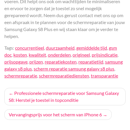
voeren. Dit helpt ons ook om wachttijden te minimaliseren
en ervoor te zorgen dat je toestel zo snel mogelijk
gerepareerd wordt. Neem dus gerust contact met ons op om
een afspraak in te plannen voor de schermreparatie van jouw
Samsung Galaxy S8 Plus en wij staan klaar om je verder te
helpen.
Tags:
concurrentieel
,
duurzaamheid
,
gemiddelde tijd
,
gsm
doc
,
kosten
,
kwaliteit
,
onderdelen
,
origineel
,
prijsindicatie
,
prijsopgave
,
prijzen
,
reparatiekosten
,
reparatietijd
,
samsung
galaxy s8 plus
,
scherm reparatie samsung galaxy s8 plus
,
schermreparatie
,
schermreparatiediensten
,
transparantie
Bericht
Professionele schermreparatie voor Samsung Galaxy
S8: Herstel je toestel in topconditie
navigatie
Vervangingsprijs voor het scherm van iPhone 6