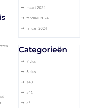
maart 2024
is
februari 2024
januari 2024
rsten
Categorieën
7 plus
8 plus
a40
a41
het
e
a5