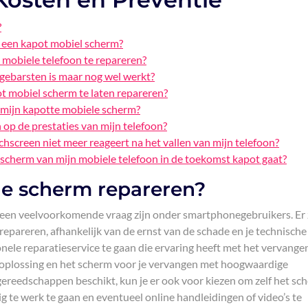
?
n een kapot mobiel scherm?
n mobiele telefoon te repareren?
gebarsten is maar nog wel werkt?
t mobiel scherm te laten repareren?
n mijn kapotte mobiele scherm?
op de prestaties van mijn telefoon?
hscreen niet meer reageert na het vallen van mijn telefoon?
scherm van mijn mobiele telefoon in de toekomst kapot gaat?
le scherm repareren?
een veelvoorkomende vraag zijn onder smartphonegebruikers. Er 
epareren, afhankelijk van de ernst van de schade en je technische
nele reparatieservice te gaan die ervaring heeft met het vervange
e oplossing en het scherm voor je vervangen met hoogwaardige
 gereedschappen beschikt, kun je er ook voor kiezen om zelf het sc
g te werk te gaan en eventueel online handleidingen of video’s te