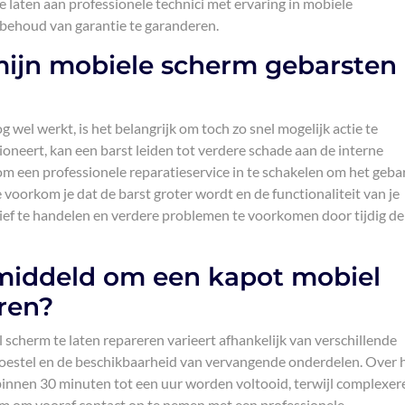
 laten aan professionele technici met ervaring in mobiele
 behoud van garantie te garanderen.
mijn mobiele scherm gebarsten 
wel werkt, is het belangrijk om toch zo snel mogelijk actie te
neert, kan een barst leiden tot verdere schade aan de interne
om een professionele reparatieservice in te schakelen om het geba
voorkom je dat de barst groter wordt en de functionaliteit van je
tief te handelen en verdere problemen te voorkomen door tijdig de
middeld om een kapot mobiel
ren?
scherm te laten repareren varieert afhankelijk van verschillende
e toestel en de beschikbaarheid van vervangende onderdelen. Over 
nnen 30 minuten tot een uur worden voltooid, terwijl complexer
am om vooraf contact op te nemen met een professionele