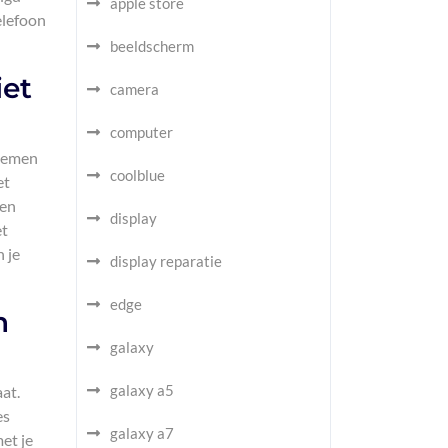
apple store
elefoon
beeldscherm
iet
camera
computer
 nemen
coolblue
et
ren
display
et
 je
display reparatie
edge
n
galaxy
galaxy a5
at.
es
galaxy a7
et je