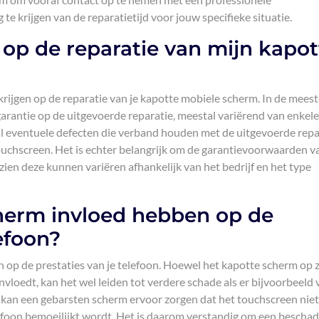
e krijgen van de reparatietijd voor jouw specifieke situatie.
n op de reparatie van mijn kapot
 krijgen op de reparatie van je kapotte mobiele scherm. In de mees
arantie op de uitgevoerde reparatie, meestal variërend van enkele
l eventuele defecten die verband houden met de uitgevoerde repa
uchscreen. Het is echter belangrijk om de garantievoorwaarden v
zien deze kunnen variëren afhankelijk van het bedrijf en het type
herm invloed hebben op de
efoon?
op de prestaties van je telefoon. Hoewel het kapotte scherm op z
ïnvloedt, kan het wel leiden tot verdere schade als er bijvoorbeeld
n kan een gebarsten scherm ervoor zorgen dat het touchscreen nie
efoon bemoeilijkt wordt. Het is daarom verstandig om een beschad