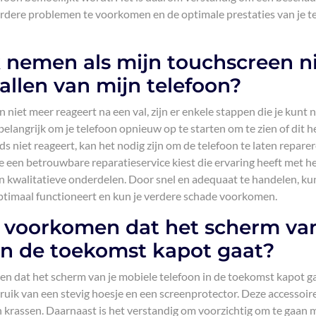
erdere problemen te voorkomen en de optimale prestaties van je t
 nemen als mijn touchscreen n
allen van mijn telefoon?
niet meer reageert na een val, zijn er enkele stappen die je kunt
belangrijk om je telefoon opnieuw op te starten om te zien of dit h
s niet reageert, kan het nodig zijn om de telefoon te laten repare
je een betrouwbare reparatieservice kiest die ervaring heeft met h
 kwalitatieve onderdelen. Door snel en adequaat te handelen, kun
ptimaal functioneert en kun je verdere schade voorkomen.
e voorkomen dat het scherm va
in de toekomst kapot gaat?
en dat het scherm van je mobiele telefoon in de toekomst kapot ga
ruik van een stevig hoesje en een screenprotector. Deze accessoir
 krassen. Daarnaast is het verstandig om voorzichtig om te gaan m