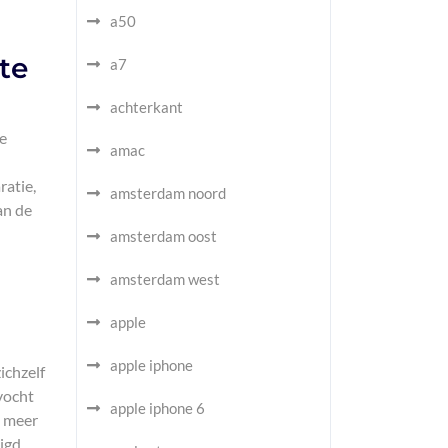
a50
te
a7
achterkant
te
amac
ratie,
amsterdam noord
an de
amsterdam oost
amsterdam west
apple
apple iphone
ichzelf
 vocht
apple iphone 6
t meer
igd