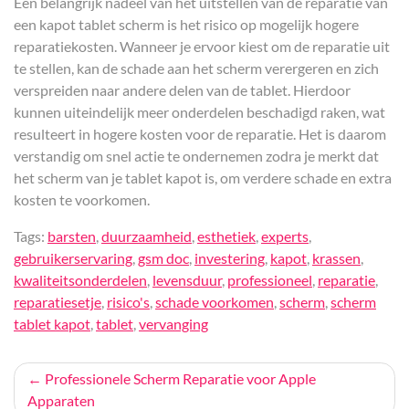
Een belangrijk nadeel van het uitstellen van de reparatie van
een kapot tablet scherm is het risico op mogelijk hogere
reparatiekosten. Wanneer je ervoor kiest om de reparatie uit
te stellen, kan de schade aan het scherm verergeren en zich
verspreiden naar andere delen van de tablet. Hierdoor
kunnen uiteindelijk meer onderdelen beschadigd raken, wat
resulteert in hogere kosten voor de reparatie. Het is daarom
verstandig om snel actie te ondernemen zodra je merkt dat
het scherm van je tablet kapot is, om verdere schade en extra
kosten te voorkomen.
Tags:
barsten
,
duurzaamheid
,
esthetiek
,
experts
,
gebruikerservaring
,
gsm doc
,
investering
,
kapot
,
krassen
,
kwaliteitsonderdelen
,
levensduur
,
professioneel
,
reparatie
,
reparatiesetje
,
risico's
,
schade voorkomen
,
scherm
,
scherm
tablet kapot
,
tablet
,
vervanging
Bericht
Professionele Scherm Reparatie voor Apple
Apparaten