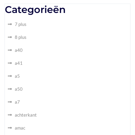
Categorieën
7 plus
8 plus
a40
a41
a5
a50
a7
achterkant
amac