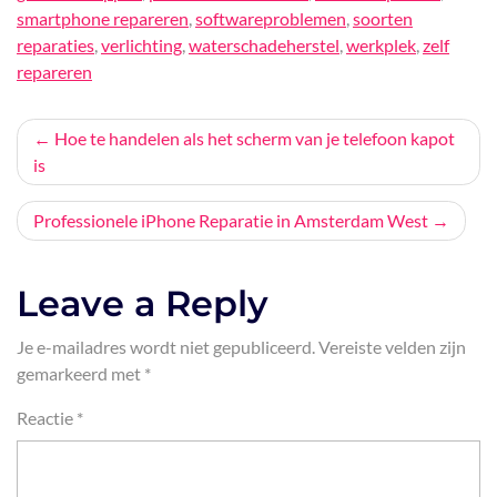
smartphone repareren
,
softwareproblemen
,
soorten
reparaties
,
verlichting
,
waterschadeherstel
,
werkplek
,
zelf
repareren
Bericht
Hoe te handelen als het scherm van je telefoon kapot
is
navigatie
Professionele iPhone Reparatie in Amsterdam West
Leave a Reply
Je e-mailadres wordt niet gepubliceerd.
Vereiste velden zijn
gemarkeerd met
*
Reactie
*