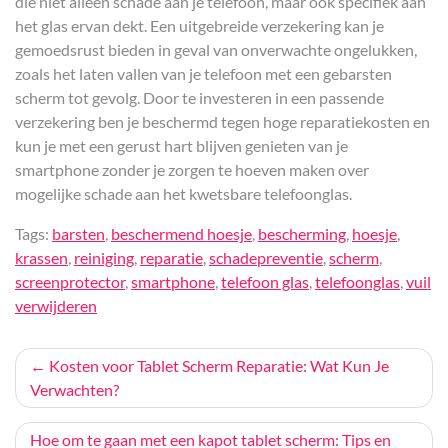
die niet alleen schade aan je telefoon, maar ook specifiek aan
het glas ervan dekt. Een uitgebreide verzekering kan je
gemoedsrust bieden in geval van onverwachte ongelukken,
zoals het laten vallen van je telefoon met een gebarsten
scherm tot gevolg. Door te investeren in een passende
verzekering ben je beschermd tegen hoge reparatiekosten en
kun je met een gerust hart blijven genieten van je
smartphone zonder je zorgen te hoeven maken over
mogelijke schade aan het kwetsbare telefoonglas.
Tags:
barsten
,
beschermend hoesje
,
bescherming
,
hoesje
,
krassen
,
reiniging
,
reparatie
,
schadepreventie
,
scherm
,
screenprotector
,
smartphone
,
telefoon glas
,
telefoonglas
,
vuil
verwijderen
Bericht
Kosten voor Tablet Scherm Reparatie: Wat Kun Je
Verwachten?
navigatie
Hoe om te gaan met een kapot tablet scherm: Tips en