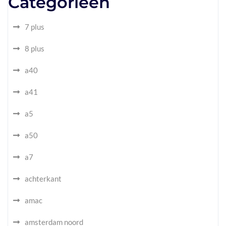
Categorieën
7 plus
8 plus
a40
a41
a5
a50
a7
achterkant
amac
amsterdam noord