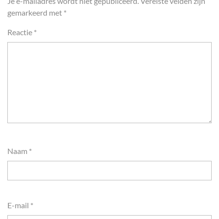
Je e-mailadres wordt niet gepubliceerd.
Vereiste velden zijn
gemarkeerd met
*
Reactie
*
Naam
*
E-mail
*