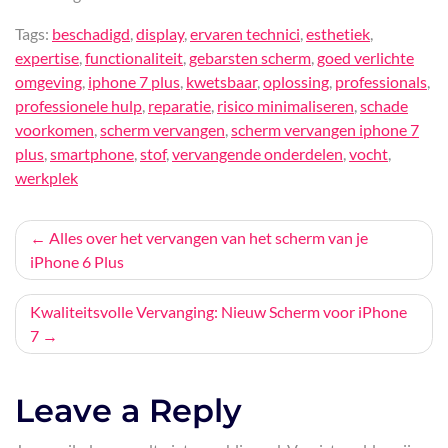
Tags:
beschadigd
,
display
,
ervaren technici
,
esthetiek
,
expertise
,
functionaliteit
,
gebarsten scherm
,
goed verlichte
omgeving
,
iphone 7 plus
,
kwetsbaar
,
oplossing
,
professionals
,
professionele hulp
,
reparatie
,
risico minimaliseren
,
schade
voorkomen
,
scherm vervangen
,
scherm vervangen iphone 7
plus
,
smartphone
,
stof
,
vervangende onderdelen
,
vocht
,
werkplek
Bericht
Alles over het vervangen van het scherm van je
iPhone 6 Plus
navigatie
Kwaliteitsvolle Vervanging: Nieuw Scherm voor iPhone
7
Leave a Reply