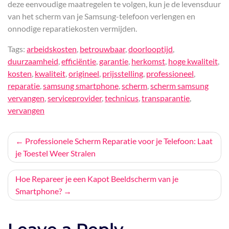
deze eenvoudige maatregelen te volgen, kun je de levensduur
van het scherm van je Samsung-telefoon verlengen en
onnodige reparatiekosten vermijden.
Tags:
arbeidskosten
,
betrouwbaar
,
doorlooptijd
,
duurzaamheid
,
efficiëntie
,
garantie
,
herkomst
,
hoge kwaliteit
,
kosten
,
kwaliteit
,
origineel
,
prijsstelling
,
professioneel
,
reparatie
,
samsung smartphone
,
scherm
,
scherm samsung
vervangen
,
serviceprovider
,
technicus
,
transparantie
,
vervangen
Bericht
Professionele Scherm Reparatie voor je Telefoon: Laat
je Toestel Weer Stralen
navigatie
Hoe Repareer je een Kapot Beeldscherm van je
Smartphone?