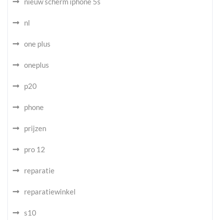
nieuw scherm iphone 5s
nl
one plus
oneplus
p20
phone
prijzen
pro 12
reparatie
reparatiewinkel
s10