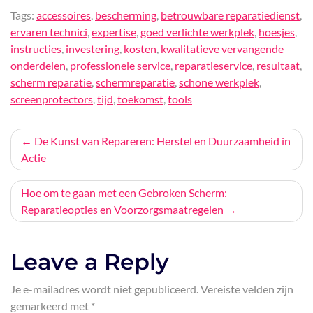
Tags:
accessoires
,
bescherming
,
betrouwbare reparatiedienst
,
ervaren technici
,
expertise
,
goed verlichte werkplek
,
hoesjes
,
instructies
,
investering
,
kosten
,
kwalitatieve vervangende
onderdelen
,
professionele service
,
reparatieservice
,
resultaat
,
scherm reparatie
,
schermreparatie
,
schone werkplek
,
screenprotectors
,
tijd
,
toekomst
,
tools
Bericht
De Kunst van Repareren: Herstel en Duurzaamheid in
Actie
navigatie
Hoe om te gaan met een Gebroken Scherm:
Reparatieopties en Voorzorgsmaatregelen
Leave a Reply
Je e-mailadres wordt niet gepubliceerd.
Vereiste velden zijn
gemarkeerd met
*