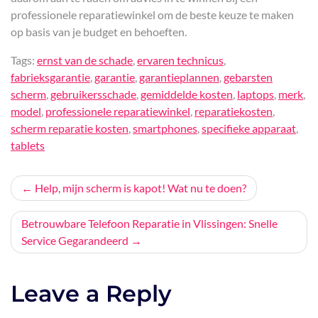
professionele reparatiewinkel om de beste keuze te maken
op basis van je budget en behoeften.
Tags:
ernst van de schade
,
ervaren technicus
,
fabrieksgarantie
,
garantie
,
garantieplannen
,
gebarsten
scherm
,
gebruikersschade
,
gemiddelde kosten
,
laptops
,
merk
,
model
,
professionele reparatiewinkel
,
reparatiekosten
,
scherm reparatie kosten
,
smartphones
,
specifieke apparaat
,
tablets
Bericht
Help, mijn scherm is kapot! Wat nu te doen?
navigatie
Betrouwbare Telefoon Reparatie in Vlissingen: Snelle
Service Gegarandeerd
Leave a Reply