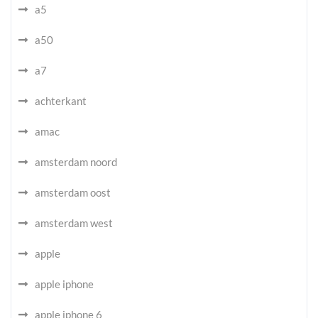
a5
a50
a7
achterkant
amac
amsterdam noord
amsterdam oost
amsterdam west
apple
apple iphone
apple iphone 6