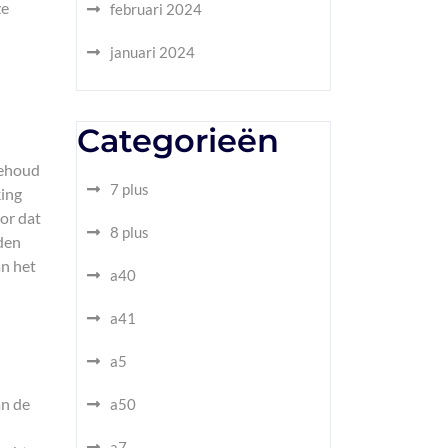
ze
februari 2024
januari 2024
Categorieën
behoud
7 plus
king
oor dat
8 plus
uden
an het
a40
a41
a5
an de
a50
a7