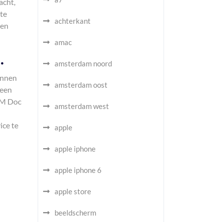
acht,
te
achterkant
zen
amac
.
amsterdam noord
unnen
amsterdam oost
 een
GSM Doc
amsterdam west
ice te
apple
apple iphone
apple iphone 6
apple store
beeldscherm