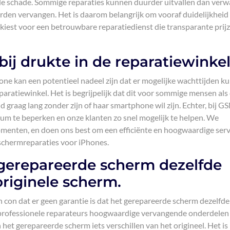
 de schade. Sommige reparaties kunnen duurder uitvallen dan verw
en vervangen. Het is daarom belangrijk om vooraf duidelijkheid 
e kiest voor een betrouwbare reparatiedienst die transparante prij
ij drukte in de reparatiewinkel
hone kan een potentieel nadeel zijn dat er mogelijke wachttijden k
paratiewinkel. Het is begrijpelijk dat dit voor sommige mensen als
raag lang zonder zijn of haar smartphone wil zijn. Echter, bij 
um te beperken en onze klanten zo snel mogelijk te helpen. We
menten, en doen ons best om een efficiënte en hoogwaardige serv
 schermreparaties voor iPhones.
 gerepareerde scherm dezelfde
 originele scherm.
n con dat er geen garantie is dat het gerepareerde scherm dezelfde
el professionele reparateurs hoogwaardige vervangende onderdelen
het gerepareerde scherm iets verschillen van het origineel. Het is