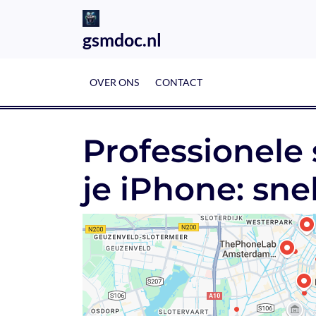
Skip
to
gsmdoc.nl
content
OVER ONS
CONTACT
Professionele
je iPhone: sn