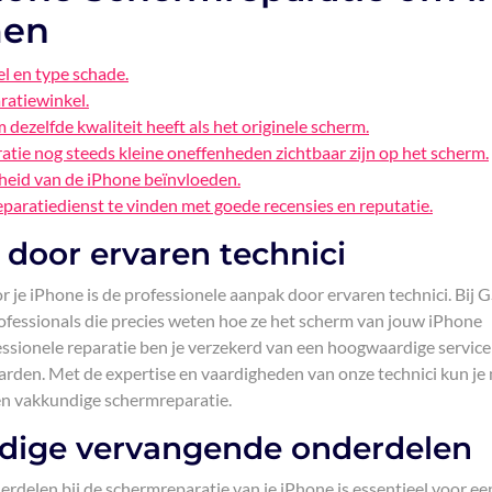
men
el en type schade.
ratiewinkel.
dezelfde kwaliteit heeft als het originele scherm.
atie nog steeds kleine oneffenheden zichtbaar zijn op het scherm.
heid van de iPhone beïnvloeden.
eparatiedienst te vinden met goede recensies en reputatie.
 door ervaren technici
r je iPhone is de professionele aanpak door ervaren technici. Bij
ofessionals die precies weten hoe ze het scherm van jouw iPhone
ssionele reparatie ben je verzekerd van een hoogwaardige service
arden. Met de expertise en vaardigheden van onze technici kun je
en vakkundige schermreparatie.
dige vervangende onderdelen
delen bij de schermreparatie van je iPhone is essentieel voor ee