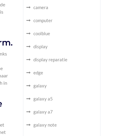
rde
camera
is
computer
coolblue
rm.
display
anks
display reparatie
me
edge
naar
h in
galaxy
galaxy a5
e
galaxy a7
het
galaxy note
het