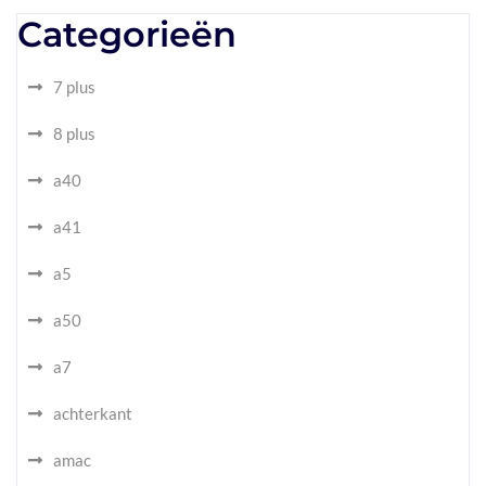
Categorieën
7 plus
8 plus
a40
a41
a5
a50
a7
achterkant
amac