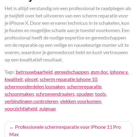
Het is altijd verstandig om een professional te raadplegen als
je twijfelt over het uitvoeren van een scherm reparatie voor
je iPhone X. Door een ervaren technicus in te schakelen, kun
je fouten en mogelijke schade aan je toestel voorkomen. Een
professional heeft de nodige expertise en gereedschappen
om de reparatie op een veilige en nauwkeurige manier uit te
voeren, waardoor je gemoedsrust hebt en kunt vertrouwen
op een kwalitatief resultaat.
Tags:
betrouwbaarheid
,
gereedschappen
,
gsm doc
,
iphone x
,
kwaliteit
,
pincet
,
scherm reparatie iphone 10
,
schermonderdelen losmaken
,
schermreparatie
,
schoonmaken
,
schroevendraaiers
,
spudger
,
tools
,
verbindingen controleren
,
vlekken voorkomen
,
voorzichtigheid
,
zuignap
Bericht
Professionele schermreparatie voor iPhone 11 Pro
Max