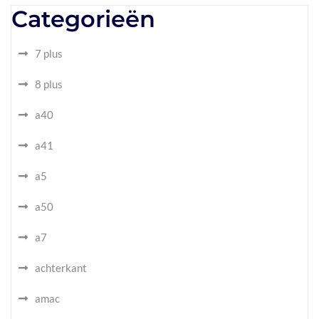
Categorieën
7 plus
8 plus
a40
a41
a5
a50
a7
achterkant
amac