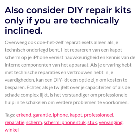
Also consider DIY repair kits
only if you are technically
inclined.
Overweeg ook doe-het-zelf reparatiesets alleen als je
technisch onderlegd bent. Het repareren van een kapot
scherm op je iPhone vereist nauwkeurigheid en kennis van de
interne componenten van het apparaat. Als je ervaring hebt
met technische reparaties en vertrouwen hebt in je
vaardigheden, kan een DIY-kit een optie zijn om kosten te
besparen. Echter, als je twijfelt over je capaciteiten of als de
schade complex lijkt, is het verstandiger om professionele
hulp in te schakelen om verdere problemen te voorkomen.
Tags:
erkend
,
garantie
,
iphone
,
kapot
,
professioneel
,
reparatie
,
scherm
,
scherm iphone stuk
,
stuk
,
vervanging
,
winkel