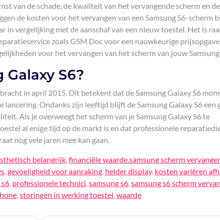
ernst van de schade, de kwaliteit van het vervangende scherm en de
 liggen de kosten voor het vervangen van een Samsung S6-scherm 
ar in vergelijking met de aanschaf van een nieuw toestel. Het is r
reparatieservice zoals GSM Doc voor een nauwkeurige prijsopgav
ogelijkheden voor het vervangen van het scherm van jouw Samsung
 Galaxy S6?
bracht in april 2015. Dit betekent dat de Samsung Galaxy S6 mom
e lancering. Ondanks zijn leeftijd blijft de Samsung Galaxy S6 een 
liteit. Als je overweegt het scherm van je Samsung Galaxy S6 te
toestel al enige tijd op de markt is en dat professionele reparatied
raat nog vele jaren mee kan gaan.
sthetisch belangrijk
,
financiële waarde.samsung scherm vervange
ys
,
gevoeligheid voor aanraking
,
helder display
,
kosten variëren af
 s6
,
professionele technici
,
samsung s6
,
samsung s6 scherm verva
phone
,
storingen in werking toestel
,
waarde