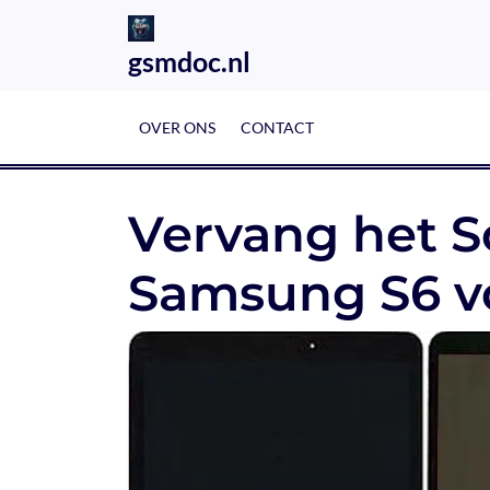
Skip
to
gsmdoc.nl
content
OVER ONS
CONTACT
Vervang het S
Samsung S6 v