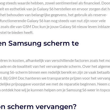
og steeds waarde hebben, zowel sentimenteel als financieel. Door
eit en esthetiek van je Galaxy S6 herstellen en ervoor zorgen dat h
 het behouden van belangrijke gegevens, het gebruik als reserve-
 functionerende Galaxy S6 kan nog steeds van nut zijn voor vele
 zoals die van GSM Doc kun je jouw Galaxy S6 nieuw leven inblaze
stel te bieden heeft.
een Samsung scherm te
en in kosten, afhankelijk van verschillende factoren zoals het m
ade en de kwaliteit van het vervangende scherm. Over het algem
sung S6-scherm binnen een redelijk bereik en zijn ze vaak betaal
el. Bij GSM Doc hanteren we transparante prijzen voor het vervan
elijke prijsopgave voordat we met de reparatie beginnen. Neem 
 ontdek hoe wij je kunnen helpen om je Samsung S6 weer in topco
oon scherm vervangen?