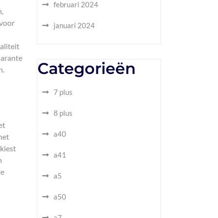
februari 2024
,
 voor
januari 2024
liteit
parante
Categorieën
n.
7 plus
8 plus
et
a40
het
kiest
a41
n
ke
a5
a50
a7