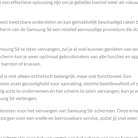
en effectieve oplossing zijn om je geliefde toestel weer als nieuw
est kwetsbare onderdelen en kan gemakkelijk beschadigd raken b
 scherm van de Samsung S6 een relatief eenvoudige procedure die d
sung S6 te laten vervangen, zul je al snel kunnen genieten van e
scherm kun je weer optimaal gebruikmaken van alle functies en ap
barsten of krassen.
s niet alleen esthetisch belangrijk, maar ook functioneel. Een
en zoals gevoeligheid voor aanraking, slechte beeldkwaliteit of z
jdig actie te ondernemen en het scherm te laten vervangen, kun je 
ung S6 verlengen.
diensten voor het vervangen van Samsung S6-schermen. Onze erv
orgen voor een snelle en betrouwbare service, zodat jij snel weer
 informatie over het vervangen van het scherm van jouw Samsun