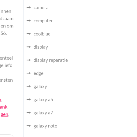
camera
binnen
aadzaam
computer
e en om
 S6.
coolblue
display
enteel
display reparatie
geliefd
edge
iensten
galaxy
n
,
galaxy a5
hank
,
galaxy a7
ngen
,
galaxy note