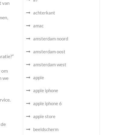
t van
achterkant
men,
amac
amsterdam noord
amsterdam oost
ratie?”
amsterdam west
r om
apple
en we
apple iphone
vice.
apple iphone 6
apple store
 de
beeldscherm