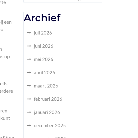
 te
Archief
ij een
oor
juli 2026
juni 2026
en
ps op
mei 2026
april 2026
elfs
maart 2026
verdere
februari 2026
aren
januari 2026
 kunt
december 2025
g S6 en