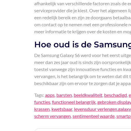
afhankelijk van verschillende factoren zoals de 
serviceprovider die je kiest. Over het algemeen
een redelijk bereik en zijn ze doorgaans betaalba
om contact op te nemen met een professionele 
meer informatie te krijgen over de kosten en m
Hoe oud is de Samsung
De Samsung Galaxy S6 werd voor het eerst uitge
meer dan zes jaar oud is sinds zijn oorspronkelijk
toestel vanwege zijn innovatieve functies en kwa
vervangen, is het belangrijk om te weten dat dit 
beschikbaar zijn om ervoor te zorgen dat je appa
Tags:
apps
,
barsten
,
beeldkwaliteit
,
beschadigd
,
e
functies
,
functioneel belangrijk
,
gebroken displa
krassen
,
kwetsbaar
,
levensduur verlengen.galaxy
scherm vervangen
,
sentimenteel waarde
,
smart