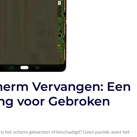
herm Vervangen: Een
ing voor Gebroken
n is het scherm gebarsten of beschadigd? Geen paniek, want het