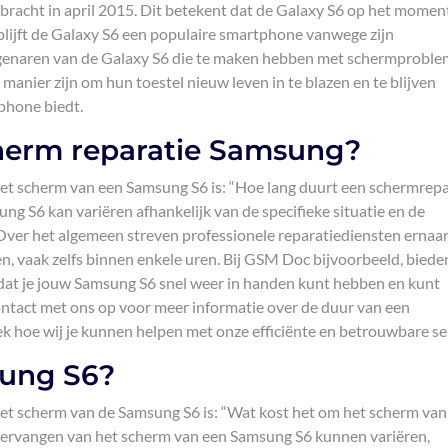
bracht in april 2015. Dit betekent dat de Galaxy S6 op het momen
jd blijft de Galaxy S6 een populaire smartphone vanwege zijn
eigenaren van de Galaxy S6 die te maken hebben met schermproble
manier zijn om hun toestel nieuw leven in te blazen en te blijven
tphone biedt.
herm reparatie Samsung?
het scherm van een Samsung S6 is: “Hoe lang duurt een schermrepa
g S6 kan variëren afhankelijk van de specifieke situatie en de
ver het algemeen streven professionele reparatiediensten ernaa
en, vaak zelfs binnen enkele uren. Bij GSM Doc bijvoorbeeld, bied
odat je jouw Samsung S6 snel weer in handen kunt hebben en kunt
ntact met ons op voor meer informatie over de duur van een
 hoe wij je kunnen helpen met onze efficiënte en betrouwbare ser
ung S6?
het scherm van de Samsung S6 is: “Wat kost het om het scherm van
vervangen van het scherm van een Samsung S6 kunnen variëren,