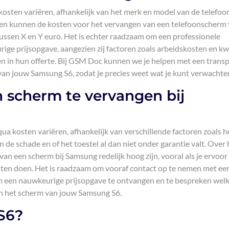
sten variëren, afhankelijk van het merk en model van de telefoon
een kunnen de kosten voor het vervangen van een telefoonscherm
ussen X en Y euro. Het is echter raadzaam om een professionele
ge prijsopgave, aangezien zij factoren zoals arbeidskosten en kwa
 in hun offerte. Bij GSM Doc kunnen we je helpen met een trans
an jouw Samsung S6, zodat je precies weet wat je kunt verwachte
 scherm te vervangen bij
a kosten variëren, afhankelijk van verschillende factoren zoals h
 de schade en of het toestel al dan niet onder garantie valt. Over 
 een scherm bij Samsung redelijk hoog zijn, vooral als je ervoor 
laten doen. Het is raadzaam om vooraf contact op te nemen met ee
m een nauwkeurige prijsopgave te ontvangen en te bespreken wel
an het scherm van jouw Samsung S6.
S6?