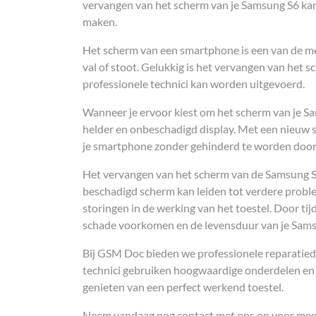
vervangen van het scherm van je Samsung S6 kan e
maken.
Het scherm van een smartphone is een van de me
val of stoot. Gelukkig is het vervangen van het
professionele technici kan worden uitgevoerd.
Wanneer je ervoor kiest om het scherm van je Sam
helder en onbeschadigd display. Met een nieuw 
je smartphone zonder gehinderd te worden door 
Het vervangen van het scherm van de Samsung S6 i
beschadigd scherm kan leiden tot verdere problem
storingen in de werking van het toestel. Door ti
schade voorkomen en de levensduur van je Sams
Bij GSM Doc bieden we professionele reparatie
technici gebruiken hoogwaardige onderdelen en z
genieten van een perfect werkend toestel.
Neem vandaag nog contact met ons op voor meer