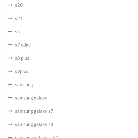
s20
s21
s5
s7 edge
s8 plus
s9plus
samsung
samsung galaxy
samsung galaxy s7
samsung galaxy s8
samsung galaxy tab 2