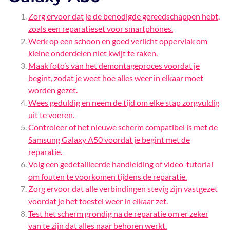
Zorg ervoor dat je de benodigde gereedschappen hebt,
zoals een reparatieset voor smartphones.
Werk op een schoon en goed verlicht oppervlak om
kleine onderdelen niet kwijt te raken.
Maak foto’s van het demontageproces voordat je
begint, zodat je weet hoe alles weer in elkaar moet
worden gezet.
Wees geduldig en neem de tijd om elke stap zorgvuldig
uit te voeren.
Controleer of het nieuwe scherm compatibel is met de
Samsung Galaxy A50 voordat je begint met de
reparatie.
Volg een gedetailleerde handleiding of video-tutorial
om fouten te voorkomen tijdens de reparatie.
Zorg ervoor dat alle verbindingen stevig zijn vastgezet
voordat je het toestel weer in elkaar zet.
Test het scherm grondig na de reparatie om er zeker
van te zijn dat alles naar behoren werkt.