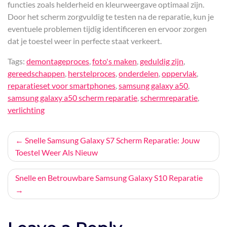
functies zoals helderheid en kleurweergave optimaal zijn.
Door het scherm zorgvuldig te testen na de reparatie, kun je
eventuele problemen tijdig identificeren en ervoor zorgen
dat je toestel weer in perfecte staat verkeert.
Tags:
demontageproces
,
foto's maken
,
geduldig zijn
,
gereedschappen
,
herstelproces
,
onderdelen
,
oppervlak
,
reparatieset voor smartphones
,
samsung galaxy a50
,
samsung galaxy a50 scherm reparatie
,
schermreparatie
,
verlichting
Bericht
Snelle Samsung Galaxy S7 Scherm Reparatie: Jouw
Toestel Weer Als Nieuw
navigatie
Snelle en Betrouwbare Samsung Galaxy S10 Reparatie