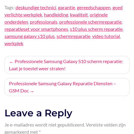
Tags:
deskundige technici
,
garantie
,
gereedschappen
,
goed
verlichte werkplek
,
handleiding
,
kwaliteit
,
originele
onderdelen
,
professionals
,
professionele schermreparatie
,
reparatieset voor smartphones
,
s10 plus scherm reparatie
,
samsung galaxy s10 plus
,
schermreparatie
,
video tutorial
,
werkplek
Bericht
Professionele Samsung Galaxy S10 scherm reparatie:
Laat je toestel weer stralen!
navigatie
Professionele Samsung Galaxy Reparatie Diensten –
GSM Doc
Leave a Reply
Je e-mailadres wordt niet gepubliceerd.
Vereiste velden zijn
gemarkeerd met
*