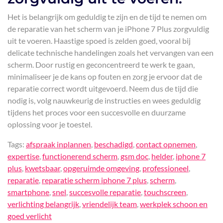
Het is belangrijk om geduldig te zijn en de tijd te nemen om
de reparatie van het scherm van je iPhone 7 Plus zorgvuldig
uit te voeren. Haastige spoed is zelden goed, vooral bij
delicate technische handelingen zoals het vervangen van een
scherm. Door rustig en geconcentreerd te werk te gaan,
minimaliseer je de kans op fouten en zorg je ervoor dat de
reparatie correct wordt uitgevoerd. Neem dus de tijd die
nodig is, volg nauwkeurig de instructies en wees geduldig
tijdens het proces voor een succesvolle en duurzame
oplossing voor je toestel.
Tags:
afspraak inplannen
,
beschadigd
,
contact opnemen
,
expertise
,
functionerend scherm
,
gsm doc
,
helder
,
iphone 7
plus
,
kwetsbaar
,
opgeruimde omgeving
,
professioneel
,
reparatie
,
reparatie scherm iphone 7 plus
,
scherm
,
smartphone
,
snel
,
succesvolle reparatie
,
touchscreen
,
verlichting belangrijk
,
vriendelijk team
,
werkplek schoon en
goed verlicht