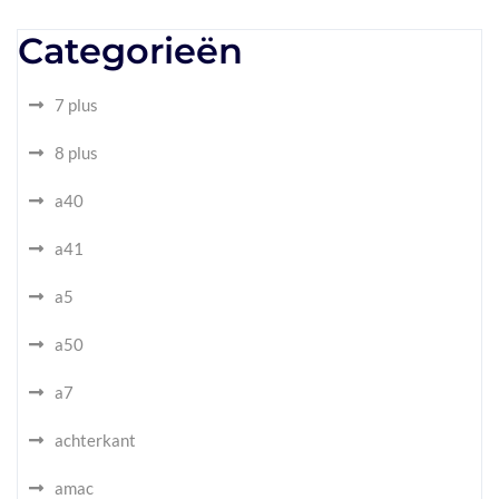
Categorieën
7 plus
8 plus
a40
a41
a5
a50
a7
achterkant
amac