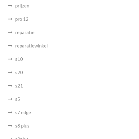
prijzen
pro 12
reparatie
reparatiewinkel
s10
s20
s21
s5
s7 edge
s8 plus
s9plus