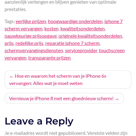
aanzienlijk verlengen en blijven genieten van optimale
prestaties.
Tags:
eerlijke prijzen
,
hoogwaardige onderdelen
,
iphone 7
scherm vervangen
,
kosten
,
kwaliteitsonderdelen
,
nauwkeurige prijsopgave
,
originele kwaliteitsonderdelen
,
prijs
,
redelijke prijs
,
reparatie iphone 7 scherm
,
schermvervangingsdiensten
,
serviceprovider
,
touchscreen
vervangen
,
transparante prijzen
Bericht
Hoe en waarom het scherm van je iPhone 6s
vervangen: Alles wat je moet weten
navigatie
Vernieuw je iPhone 8 met een gloednieuw scherm!
Leave a Reply
Je e-mailadres wordt niet gepubliceerd.
Vereiste velden zijn