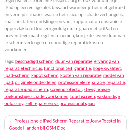
tegen vallen, stoten en krassen. Zorg er ook voor dat je je
iPad op een veilige plek bewaart wanneer je het niet gebruikt
en vermijd situaties waarin het risico op schade verhoogd is,
zoals het laten rondslingeren van je apparaat op onstabiele
oppervlakken. Door zorgvuldig om te gaan met je iPad en
preventieve maatregelen te nemen, kun je de levensduur van
je scherm verlengen en onnodige reparatiekosten
voorkomen.
Tags:
beschadigd scherm
,
duur van reparatie
,
ervaring van
reparatietechnicus
,
functionaliteit
,
garantie
,
hoge kwaliteit
,
ipad-scherm
,
kapot scherm
,
kosten van reparatie
,
model van
ipad
,
originele onderdelen
,
professionele reparatie
,
reparatie
,
reparatie ipad scherm
,
screenprotector
,
stevig hoesje
,
toekomstige schade voorkomen
,
touchscreen
,
vakkundige
oplossing
,
zelf repareren vs professional gaan
Bericht
Professionele iPad Scherm Reparatie: Jouw Toestel in
Goede Handen bij GSM Doc