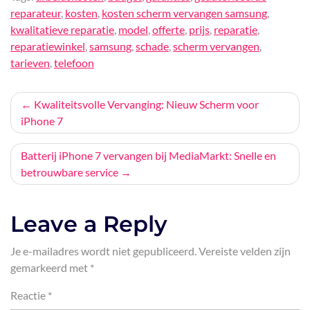
reparateur
,
kosten
,
kosten scherm vervangen samsung
,
kwalitatieve reparatie
,
model
,
offerte
,
prijs
,
reparatie
,
reparatiewinkel
,
samsung
,
schade
,
scherm vervangen
,
tarieven
,
telefoon
Bericht
Kwaliteitsvolle Vervanging: Nieuw Scherm voor
iPhone 7
navigatie
Batterij iPhone 7 vervangen bij MediaMarkt: Snelle en
betrouwbare service
Leave a Reply
Je e-mailadres wordt niet gepubliceerd.
Vereiste velden zijn
gemarkeerd met
*
Reactie
*