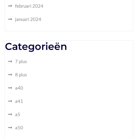
februari 2024
januari 2024
Categorieën
7 plus
8 plus
a40
a41
a5
a50