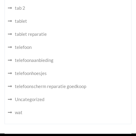
tab 2
tablet
tablet reparatie
telefoon
telefoonaanbieding
telefoonhoesjes
telefoonscherm reparatie goedkoop
Uncategorized
wat