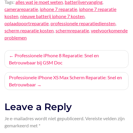
Tags:
alles wat je moet weten
,
batterijvervanging
,
camerareparatie
,
iphone 7 reparatie
,
iphone 7 reparatie
kosten
,
nieuwe batterij iphone 7 kosten
,
oplaadpoortreparatie
,
professionele reparatiediensten
,
scherm reparatie kosten
,
schermreparatie
,
veelvoorkomende
problemen
Bericht
Professionele iPhone 8 Reparatie: Snel en
Betrouwbaar bij GSM Doc
navigatie
Professionele iPhone XS Max Scherm Reparatie: Snel en
Betrouwbaar
Leave a Reply
Je e-mailadres wordt niet gepubliceerd.
Vereiste velden zijn
gemarkeerd met
*