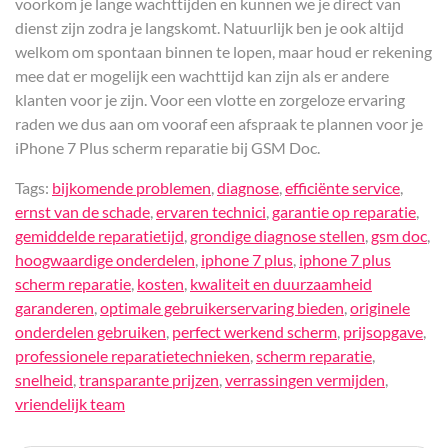
voorkom je lange wachttijden en kunnen we je direct van
dienst zijn zodra je langskomt. Natuurlijk ben je ook altijd
welkom om spontaan binnen te lopen, maar houd er rekening
mee dat er mogelijk een wachttijd kan zijn als er andere
klanten voor je zijn. Voor een vlotte en zorgeloze ervaring
raden we dus aan om vooraf een afspraak te plannen voor je
iPhone 7 Plus scherm reparatie bij GSM Doc.
Tags:
bijkomende problemen
,
diagnose
,
efficiënte service
,
ernst van de schade
,
ervaren technici
,
garantie op reparatie
,
gemiddelde reparatietijd
,
grondige diagnose stellen
,
gsm doc
,
hoogwaardige onderdelen
,
iphone 7 plus
,
iphone 7 plus
scherm reparatie
,
kosten
,
kwaliteit en duurzaamheid
garanderen
,
optimale gebruikerservaring bieden
,
originele
onderdelen gebruiken
,
perfect werkend scherm
,
prijsopgave
,
professionele reparatietechnieken
,
scherm reparatie
,
snelheid
,
transparante prijzen
,
verrassingen vermijden
,
vriendelijk team