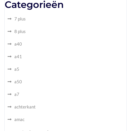
Categorieën
7 plus
8 plus
a40
a41
a5
a50
a7
achterkant
amac