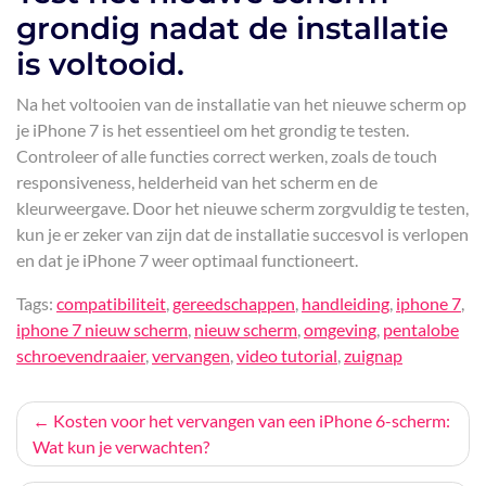
grondig nadat de installatie
is voltooid.
Na het voltooien van de installatie van het nieuwe scherm op
je iPhone 7 is het essentieel om het grondig te testen.
Controleer of alle functies correct werken, zoals de touch
responsiveness, helderheid van het scherm en de
kleurweergave. Door het nieuwe scherm zorgvuldig te testen,
kun je er zeker van zijn dat de installatie succesvol is verlopen
en dat je iPhone 7 weer optimaal functioneert.
Tags:
compatibiliteit
,
gereedschappen
,
handleiding
,
iphone 7
,
iphone 7 nieuw scherm
,
nieuw scherm
,
omgeving
,
pentalobe
schroevendraaier
,
vervangen
,
video tutorial
,
zuignap
Bericht
Kosten voor het vervangen van een iPhone 6-scherm:
Wat kun je verwachten?
navigatie